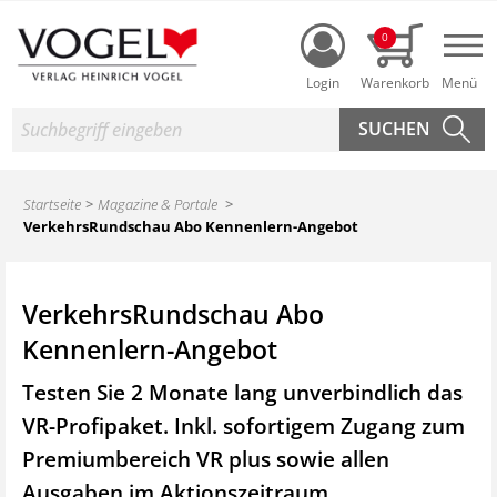
Login
0
Nav
Suche
Startseite
Magazine & Portale
VerkehrsRundschau Abo Kennenlern-Angebot
VerkehrsRundschau Abo
Kennenlern-Angebot
Testen Sie 2 Monate lang unverbindlich das
VR-Profipaket. Inkl. sofortigem Zugang zum
Premiumbereich VR plus sowie
allen
Ausgaben im Aktionszeitraum.