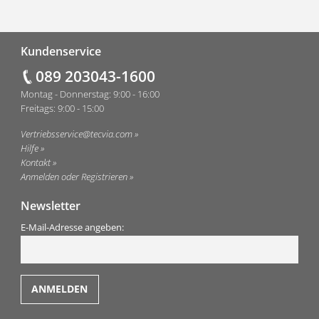
Fußzeile
Kundenservice
089 203043-1600
Montag - Donnerstag: 9:00 - 16:00
Freitags: 9:00 - 15:00
Vertriebsservice@tecvia.com
Hilfe
Kontakt
Anmelden oder Registrieren
Newsletter
E-Mail-Adresse angeben: