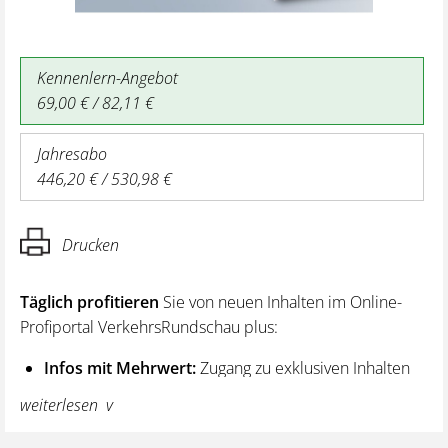
Kennenlern-Angebot
69,00 € / 82,11 €
Jahresabo
446,20 € / 530,98 €
Drucken
Täglich profitieren
Sie von neuen Inhalten im Online-
Profiportal VerkehrsRundschau plus:
Infos mit Mehrwert:
Zugang zu exklusiven Inhalten
und Hintergrundwissen – von aktuellen Regelungen
weiterlesen
wie z. B. bei den Lenk- und Ruhezeiten,
über vertiefende Premiumnews bis hin zu praktischen