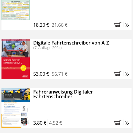
Kostenfreie Online-Seminare
Bestellen Sie jetzt das VerkehrsRundschau Profipaket im
»
Kennenlern-Abo für zwei Monate (inkl. der derzeitig
18,20 €
21,66 €
gesetzlichen MwSt. und Versandkosten).
Nach 2
Monaten brauchen Sie nichts weiter tun, das
Digitale Fahrtenschreiber von A-Z
Abonnement endet automatisch, es entstehen keine
(7. Auflage 2024)
weiteren Verpflichtungen.
»
53,00 €
56,71 €
Fahreranweisung Digitaler
Fahrtenschreiber
»
3,80 €
4,52 €