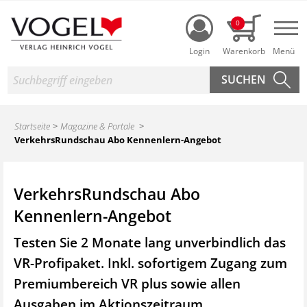
Login
0
Nav
Suche
Startseite
Magazine & Portale
VerkehrsRundschau Abo Kennenlern-Angebot
VerkehrsRundschau Abo
Kennenlern-Angebot
Testen Sie 2 Monate lang unverbindlich das
VR-Profipaket. Inkl. sofortigem Zugang zum
Premiumbereich VR plus sowie
allen
Ausgaben im Aktionszeitraum.