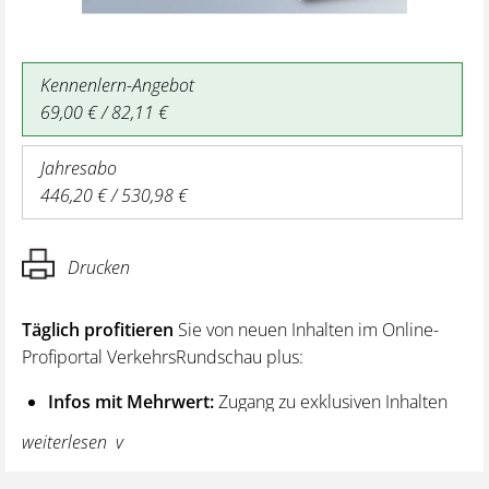
Kennenlern-Angebot
69,00 € / 82,11 €
Jahresabo
446,20 € / 530,98 €
Drucken
Täglich profitieren
Sie von neuen Inhalten im Online-
Profiportal VerkehrsRundschau plus:
Infos mit Mehrwert:
Zugang zu exklusiven Inhalten
und Hintergrundwissen – von aktuellen Regelungen
weiterlesen
wie z. B. bei den Lenk- und Ruhezeiten,
über vertiefende Premiumnews bis hin zu praktischen