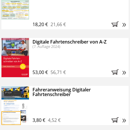
Kostenfreie Online-Seminare
Bestellen Sie jetzt das VerkehrsRundschau Profipaket im
»
Kennenlern-Abo für zwei Monate (inkl. der derzeitig
18,20 €
21,66 €
gesetzlichen MwSt. und Versandkosten).
Nach 2
Monaten brauchen Sie nichts weiter tun, das
Digitale Fahrtenschreiber von A-Z
Abonnement endet automatisch, es entstehen keine
(7. Auflage 2024)
weiteren Verpflichtungen.
»
53,00 €
56,71 €
Fahreranweisung Digitaler
Fahrtenschreiber
»
3,80 €
4,52 €