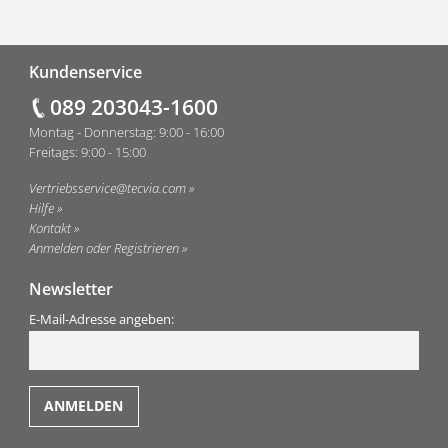
Fußzeile
Kundenservice
089 203043-1600
Montag - Donnerstag: 9:00 - 16:00
Freitags: 9:00 - 15:00
Vertriebsservice@tecvia.com
Hilfe
Kontakt
Anmelden oder Registrieren
Newsletter
E-Mail-Adresse angeben: