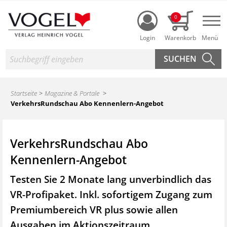
Login
0
Nav
Suche
Startseite
Magazine & Portale
VerkehrsRundschau Abo Kennenlern-Angebot
VerkehrsRundschau Abo
Kennenlern-Angebot
Testen Sie 2 Monate lang unverbindlich das
VR-Profipaket. Inkl. sofortigem Zugang zum
Premiumbereich VR plus sowie
allen
Ausgaben im Aktionszeitraum.