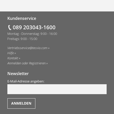
Fußzeile
Kundenservice
089 203043-1600
Montag - Donnerstag: 9:00 - 16:00
Freitags: 9:00 - 15:00
Vertriebsservice@tecvia.com
Hilfe
Kontakt
Anmelden oder Registrieren
Newsletter
E-Mail-Adresse angeben: