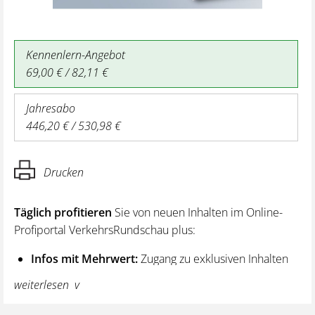
Kennenlern-Angebot
69,00 € / 82,11 €
Jahresabo
446,20 € / 530,98 €
Drucken
Täglich profitieren
Sie von neuen Inhalten im Online-
Profiportal VerkehrsRundschau plus:
Infos mit Mehrwert:
Zugang zu exklusiven Inhalten
und Hintergrundwissen – von aktuellen Regelungen
weiterlesen
wie z. B. bei den Lenk- und Ruhezeiten,
über vertiefende Premiumnews bis hin zu praktischen