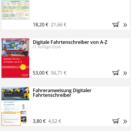
Kostenfreie Online-Seminare
Bestellen Sie jetzt das VerkehrsRundschau Profipaket im
»
Kennenlern-Abo für zwei Monate (inkl. der derzeitig
18,20 €
21,66 €
gesetzlichen MwSt. und Versandkosten).
Nach 2
Monaten brauchen Sie nichts weiter tun, das
Digitale Fahrtenschreiber von A-Z
Abonnement endet automatisch, es entstehen keine
(7. Auflage 2024)
weiteren Verpflichtungen.
»
53,00 €
56,71 €
Fahreranweisung Digitaler
Fahrtenschreiber
»
3,80 €
4,52 €