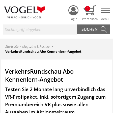
Login
0
Nav
Suche
Startseite
Magazine & Portale
VerkehrsRundschau Abo Kennenlern-Angebot
VerkehrsRundschau Abo
Kennenlern-Angebot
Testen Sie 2 Monate lang unverbindlich das
VR-Profipaket. Inkl. sofortigem Zugang zum
Premiumbereich VR plus sowie
allen
Ausgaben im Aktionszeitraum.