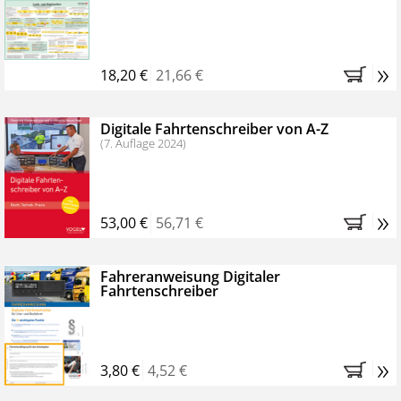
Kostenfreie Online-Seminare
Bestellen Sie jetzt das VerkehrsRundschau Profipaket im
»
Kennenlern-Abo für zwei Monate (inkl. der derzeitig
18,20 €
21,66 €
gesetzlichen MwSt. und Versandkosten).
Nach 2
Monaten brauchen Sie nichts weiter tun, das
Digitale Fahrtenschreiber von A-Z
Abonnement endet automatisch, es entstehen keine
(7. Auflage 2024)
weiteren Verpflichtungen.
»
53,00 €
56,71 €
Fahreranweisung Digitaler
Fahrtenschreiber
»
3,80 €
4,52 €