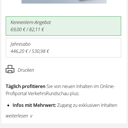
Kennenlern-Angebot
69,00 € / 82,11 €
Jahresabo
446,20 € / 530,98 €
Drucken
Täglich profitieren
Sie von neuen Inhalten im Online-
Profiportal VerkehrsRundschau plus:
Infos mit Mehrwert:
Zugang zu exklusiven Inhalten
und Hintergrundwissen – von aktuellen Regelungen
weiterlesen
wie z. B. bei den Lenk- und Ruhezeiten,
über vertiefende Premiumnews bis hin zu praktischen