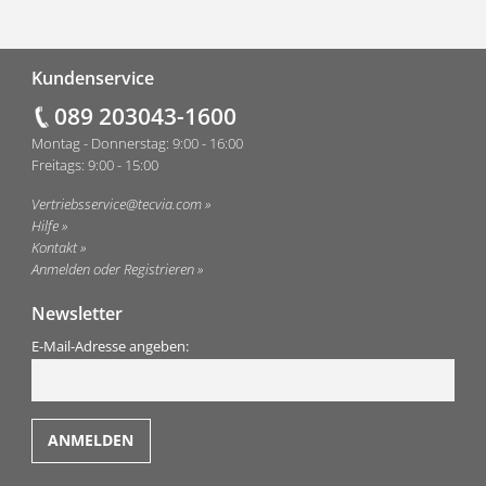
Fußzeile
Kundenservice
089 203043-1600
Montag - Donnerstag: 9:00 - 16:00
Freitags: 9:00 - 15:00
Vertriebsservice@tecvia.com
Hilfe
Kontakt
Anmelden oder Registrieren
Newsletter
E-Mail-Adresse angeben: