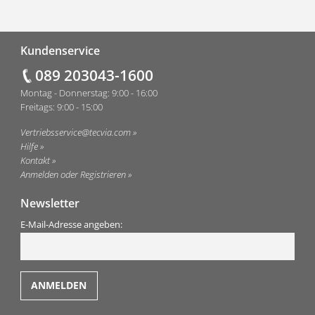
Fußzeile
Kundenservice
089 203043-1600
Montag - Donnerstag: 9:00 - 16:00
Freitags: 9:00 - 15:00
Vertriebsservice@tecvia.com
Hilfe
Kontakt
Anmelden oder Registrieren
Newsletter
E-Mail-Adresse angeben: