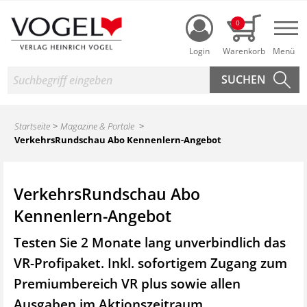
Login
0
Nav
Suche
Startseite
Magazine & Portale
VerkehrsRundschau Abo Kennenlern-Angebot
VerkehrsRundschau Abo
Kennenlern-Angebot
Testen Sie 2 Monate lang unverbindlich das
VR-Profipaket. Inkl. sofortigem Zugang zum
Premiumbereich VR plus sowie
allen
Ausgaben im Aktionszeitraum.