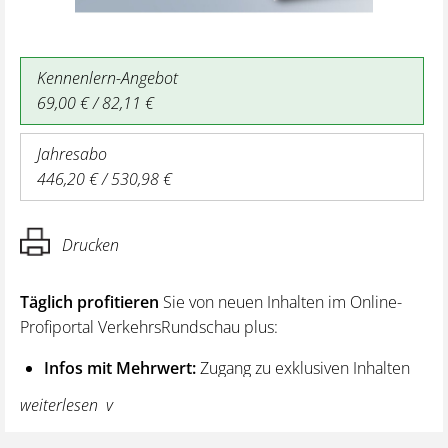
Kennenlern-Angebot
69,00 € / 82,11 €
Jahresabo
446,20 € / 530,98 €
Drucken
Täglich profitieren
Sie von neuen Inhalten im Online-
Profiportal VerkehrsRundschau plus:
Infos mit Mehrwert:
Zugang zu exklusiven Inhalten
und Hintergrundwissen – von aktuellen Regelungen
weiterlesen
wie z. B. bei den Lenk- und Ruhezeiten,
über vertiefende Premiumnews bis hin zu praktischen