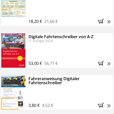
Kostenfreie Online-Seminare
Bestellen Sie jetzt das VerkehrsRundschau Profipaket im
»
Kennenlern-Abo für zwei Monate (inkl. der derzeitig
18,20 €
21,66 €
gesetzlichen MwSt. und Versandkosten).
Nach 2
Monaten brauchen Sie nichts weiter tun, das
Digitale Fahrtenschreiber von A-Z
Abonnement endet automatisch, es entstehen keine
(7. Auflage 2024)
weiteren Verpflichtungen.
»
53,00 €
56,71 €
Fahreranweisung Digitaler
Fahrtenschreiber
»
3,80 €
4,52 €