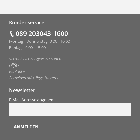
Fußzeile
Kundenservice
089 203043-1600
Montag - Donnerstag: 9:00 - 16:00
Freitags: 9:00 - 15:00
Vertriebsservice@tecvia.com
Hilfe
Kontakt
Anmelden oder Registrieren
Newsletter
E-Mail-Adresse angeben: