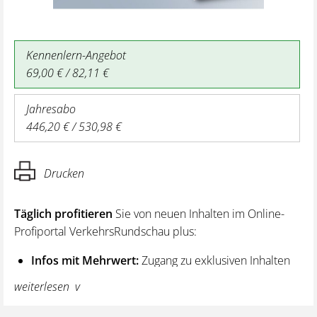
Kennenlern-Angebot
69,00 € / 82,11 €
Jahresabo
446,20 € / 530,98 €
Drucken
Täglich profitieren
Sie von neuen Inhalten im Online-
Profiportal VerkehrsRundschau plus:
Infos mit Mehrwert:
Zugang zu exklusiven Inhalten
und Hintergrundwissen – von aktuellen Regelungen
weiterlesen
wie z. B. bei den Lenk- und Ruhezeiten,
über vertiefende Premiumnews bis hin zu praktischen