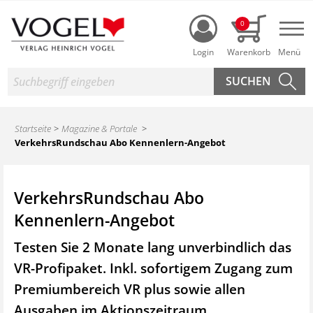
Login
0
Nav
Suche
Startseite
Magazine & Portale
VerkehrsRundschau Abo Kennenlern-Angebot
VerkehrsRundschau Abo
Kennenlern-Angebot
Testen Sie 2 Monate lang unverbindlich das
VR-Profipaket. Inkl. sofortigem Zugang zum
Premiumbereich VR plus sowie
allen
Ausgaben im Aktionszeitraum.