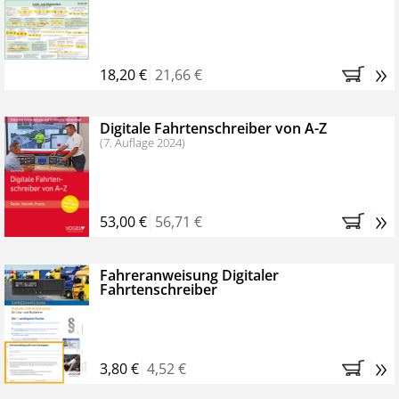
Kostenfreie Online-Seminare
Bestellen Sie jetzt das VerkehrsRundschau Profipaket im
»
Kennenlern-Abo für zwei Monate (inkl. der derzeitig
18,20 €
21,66 €
gesetzlichen MwSt. und Versandkosten).
Nach 2
Monaten brauchen Sie nichts weiter tun, das
Digitale Fahrtenschreiber von A-Z
Abonnement endet automatisch, es entstehen keine
(7. Auflage 2024)
weiteren Verpflichtungen.
»
53,00 €
56,71 €
Fahreranweisung Digitaler
Fahrtenschreiber
»
3,80 €
4,52 €