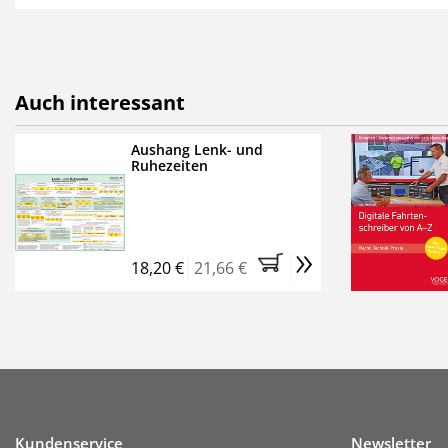
als E-Paper,
die innerhalb
Weitere Extras:
FUMO: Compliance für R
Auch interessant
Ermäßigte Teilnahmege
Kostenfreie Online-Sem
Aushang Lenk- und
Ruhezeiten
Bestellen Sie jetzt das Ve
Monate (inkl. der derzeiti
brauchen Sie nichts weit
»
entstehen keine weiteren
18,20 €
21,66 €
Kundenservice
Newsletter