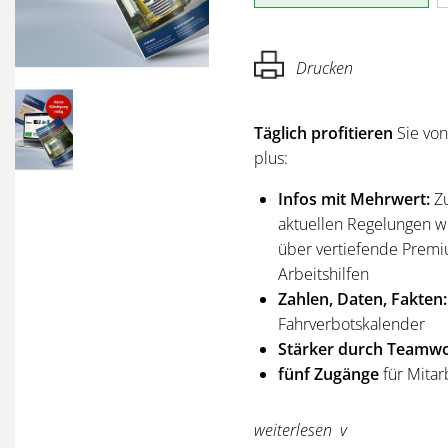
Drucken
Täglich profitieren
Sie vo
plus:
Infos mit Mehrwert:
Z
aktuellen Regelungen wi
über vertiefende Premi
Arbeitshilfen
Zahlen, Daten, Fakten:
Fahrverbotskalender
Stärker durch Teamwo
fünf Zugänge
für Mitar
Sie erhalten
alle Ausgabe
weiterlesen