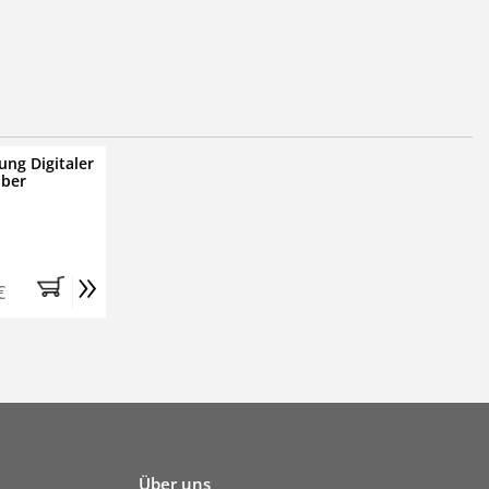
ung Digitaler
iber
»
€
Über uns