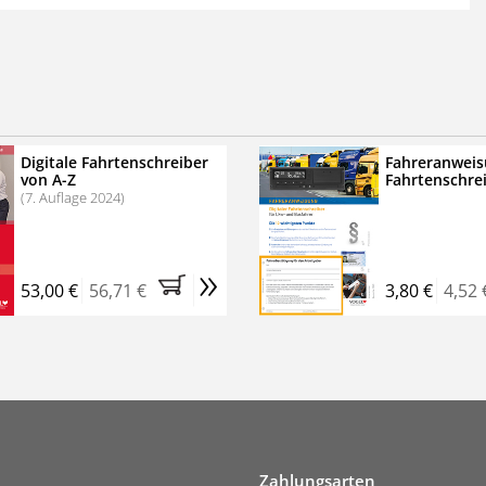
 der zweimonatigen Laufzeit
erscheinen
.
echtssichere Transportlogistik
bühren für VerkehrsRundschau Veranstaltungen
inare
Digitale Fahrtenschreiber
Fahreranweis
von A-Z
Fahrtenschre
rkehrsRundschau Profipaket im Kennenlern-Abo für zwei
(7. Auflage 2024)
g gesetzlichen MwSt. und Versandkosten).
Nach 2 Monaten
er tun, das Abonnement endet automatisch, es
»
 Verpflichtungen.
53,00 €
56,71 €
3,80 €
4,52 
Zahlungsarten