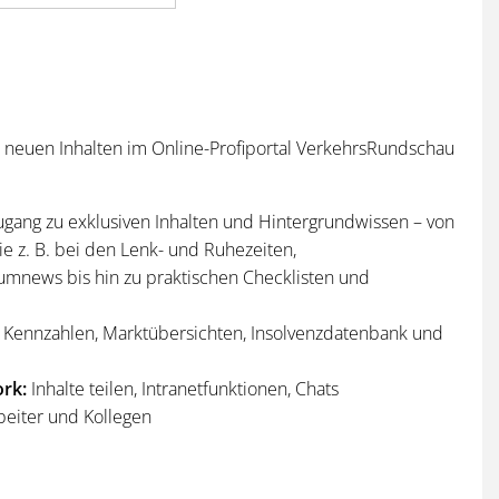
n neuen Inhalten im Online-Profiportal VerkehrsRundschau
ugang zu exklusiven Inhalten und Hintergrundwissen – von
e z. B. bei den Lenk- und Ruhezeiten,
umnews bis hin zu praktischen Checklisten und
Kennzahlen, Marktübersichten, Insolvenzdatenbank und
rk:
Inhalte teilen, Intranetfunktionen, Chats
beiter und Kollegen
n
und
Sonderhefte
der VerkehrsRundschau
per Post und