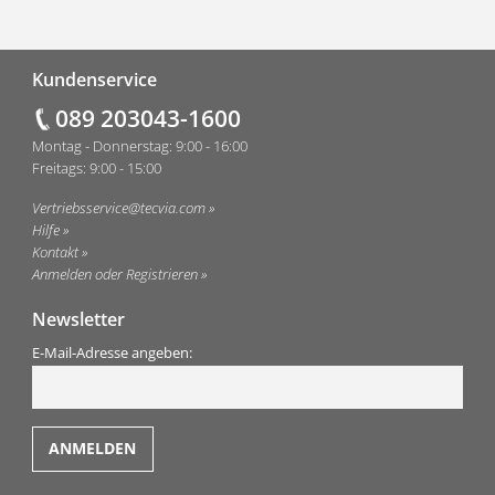
Fußzeile
Kundenservice
089 203043-1600
Montag - Donnerstag: 9:00 - 16:00
Freitags: 9:00 - 15:00
Vertriebsservice@tecvia.com
Hilfe
Kontakt
Anmelden oder Registrieren
Newsletter
E-Mail-Adresse angeben: