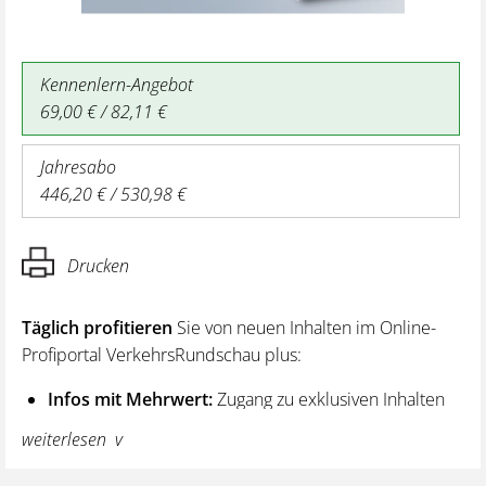
Kennenlern-Angebot
69,00 € / 82,11 €
Jahresabo
446,20 € / 530,98 €
Drucken
Täglich profitieren
Sie von neuen Inhalten im Online-
Profiportal VerkehrsRundschau plus:
Infos mit Mehrwert:
Zugang zu exklusiven Inhalten
und Hintergrundwissen – von aktuellen Regelungen
weiterlesen
wie z. B. bei den Lenk- und Ruhezeiten,
über vertiefende Premiumnews bis hin zu praktischen