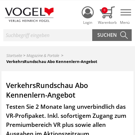
Login
0
Nav
Suche
Startseite
Magazine & Portale
VerkehrsRundschau Abo Kennenlern-Angebot
VerkehrsRundschau Abo
Kennenlern-Angebot
Testen Sie 2 Monate lang unverbindlich das
VR-Profipaket. Inkl. sofortigem Zugang zum
Premiumbereich VR plus sowie
allen
Ausgaben im Aktionszeitraum.