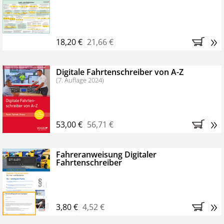
Kostenfreie Online-Seminare
Bestellen Sie jetzt das VerkehrsRundschau Profipaket im
»
Kennenlern-Abo für zwei Monate (inkl. der derzeitig
18,20 €
21,66 €
gesetzlichen MwSt. und Versandkosten).
Nach 2
Monaten brauchen Sie nichts weiter tun, das
Digitale Fahrtenschreiber von A-Z
Abonnement endet automatisch, es entstehen keine
(7. Auflage 2024)
weiteren Verpflichtungen.
»
53,00 €
56,71 €
Fahreranweisung Digitaler
Fahrtenschreiber
»
3,80 €
4,52 €