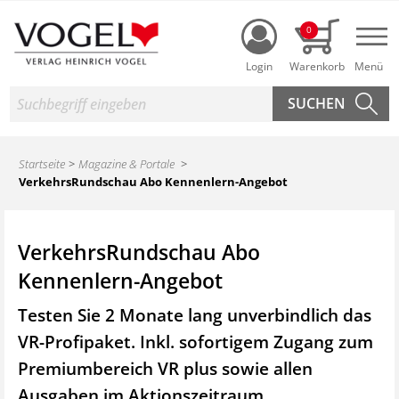
Login
0
Nav
Suche
Startseite
Magazine & Portale
VerkehrsRundschau Abo Kennenlern-Angebot
VerkehrsRundschau Abo
Kennenlern-Angebot
Testen Sie 2 Monate lang unverbindlich das
VR-Profipaket. Inkl. sofortigem Zugang zum
Premiumbereich VR plus sowie
allen
Ausgaben im Aktionszeitraum.