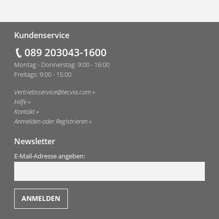
Fußzeile
Kundenservice
089 203043-1600
Montag - Donnerstag: 9:00 - 16:00
Freitags: 9:00 - 15:00
Vertriebsservice@tecvia.com
Hilfe
Kontakt
Anmelden oder Registrieren
Newsletter
E-Mail-Adresse angeben: