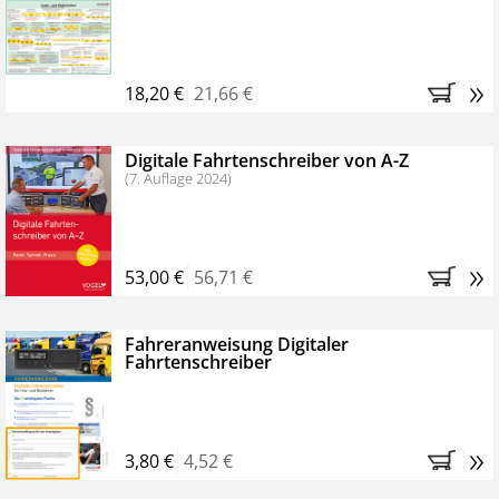
Kostenfreie Online-Seminare
Bestellen Sie jetzt das VerkehrsRundschau Profipaket im
»
Kennenlern-Abo für zwei Monate (inkl. der derzeitig
18,20 €
21,66 €
gesetzlichen MwSt. und Versandkosten).
Nach 2
Monaten brauchen Sie nichts weiter tun, das
Digitale Fahrtenschreiber von A-Z
Abonnement endet automatisch, es entstehen keine
(7. Auflage 2024)
weiteren Verpflichtungen.
»
53,00 €
56,71 €
Fahreranweisung Digitaler
Fahrtenschreiber
»
3,80 €
4,52 €