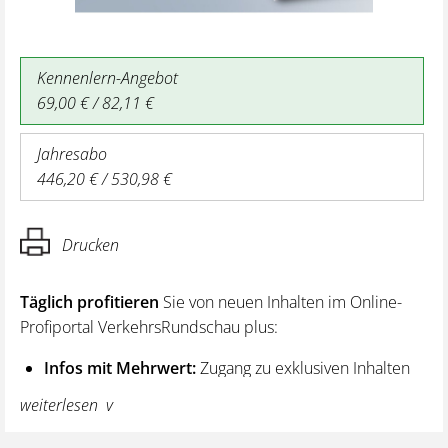
Kennenlern-Angebot
69,00 € / 82,11 €
Jahresabo
446,20 € / 530,98 €
Drucken
Täglich profitieren
Sie von neuen Inhalten im Online-
Profiportal VerkehrsRundschau plus:
Infos mit Mehrwert:
Zugang zu exklusiven Inhalten
und Hintergrundwissen – von aktuellen Regelungen
weiterlesen
wie z. B. bei den Lenk- und Ruhezeiten,
über vertiefende Premiumnews bis hin zu praktischen