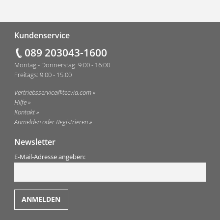
Fußzeile
Kundenservice
089 203043-1600
Montag - Donnerstag: 9:00 - 16:00
Freitags: 9:00 - 15:00
Vertriebsservice@tecvia.com
Hilfe
Kontakt
Anmelden oder Registrieren
Newsletter
E-Mail-Adresse angeben: