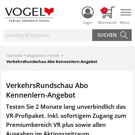
Login
0
Nav
Suche
Startseite
Magazine & Portale
VerkehrsRundschau Abo Kennenlern-Angebot
VerkehrsRundschau Abo
Kennenlern-Angebot
Testen Sie 2 Monate lang unverbindlich das
VR-Profipaket. Inkl. sofortigem Zugang zum
Premiumbereich VR plus sowie
allen
Ausgaben im Aktionszeitraum.