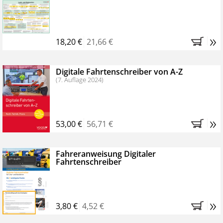
Kostenfreie Online-Seminare
Bestellen Sie jetzt das VerkehrsRundschau Profipaket im
»
Kennenlern-Abo für zwei Monate (inkl. der derzeitig
18,20 €
21,66 €
gesetzlichen MwSt. und Versandkosten).
Nach 2
Monaten brauchen Sie nichts weiter tun, das
Digitale Fahrtenschreiber von A-Z
Abonnement endet automatisch, es entstehen keine
(7. Auflage 2024)
weiteren Verpflichtungen.
»
53,00 €
56,71 €
Fahreranweisung Digitaler
Fahrtenschreiber
»
3,80 €
4,52 €