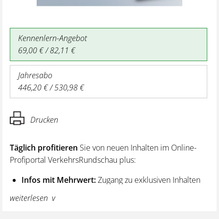
Kennenlern-Angebot
69,00 € / 82,11 €
Jahresabo
446,20 € / 530,98 €
Drucken
Täglich profitieren
Sie von neuen Inhalten im Online-
Profiportal VerkehrsRundschau plus:
Infos mit Mehrwert:
Zugang zu exklusiven Inhalten
und Hintergrundwissen – von aktuellen Regelungen
weiterlesen
wie z. B. bei den Lenk- und Ruhezeiten,
über vertiefende Premiumnews bis hin zu praktischen