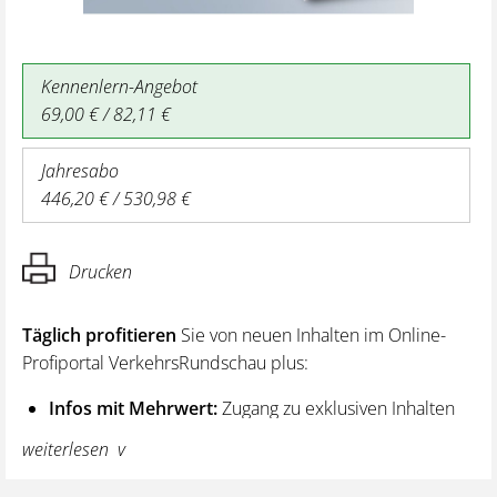
Kennenlern-Angebot
69,00 € / 82,11 €
Jahresabo
446,20 € / 530,98 €
Drucken
Täglich profitieren
Sie von neuen Inhalten im Online-
Profiportal VerkehrsRundschau plus:
Infos mit Mehrwert:
Zugang zu exklusiven Inhalten
und Hintergrundwissen – von aktuellen Regelungen
weiterlesen
wie z. B. bei den Lenk- und Ruhezeiten,
über vertiefende Premiumnews bis hin zu praktischen