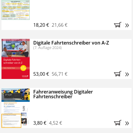
Kostenfreie Online-Seminare
Bestellen Sie jetzt das VerkehrsRundschau Profipaket im
»
Kennenlern-Abo für zwei Monate (inkl. der derzeitig
18,20 €
21,66 €
gesetzlichen MwSt. und Versandkosten).
Nach 2
Monaten brauchen Sie nichts weiter tun, das
Digitale Fahrtenschreiber von A-Z
Abonnement endet automatisch, es entstehen keine
(7. Auflage 2024)
weiteren Verpflichtungen.
»
53,00 €
56,71 €
Fahreranweisung Digitaler
Fahrtenschreiber
»
3,80 €
4,52 €