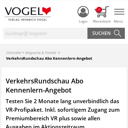
Login
0
Nav
Suche
Startseite
Magazine & Portale
VerkehrsRundschau Abo Kennenlern-Angebot
VerkehrsRundschau Abo
Kennenlern-Angebot
Testen Sie 2 Monate lang unverbindlich das
VR-Profipaket. Inkl. sofortigem Zugang zum
Premiumbereich VR plus sowie
allen
Ausgaben im Aktionszeitraum.