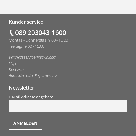
Fußzeile
Kundenservice
089 203043-1600
Montag - Donnerstag: 9:00 - 16:00
Freitags: 9:00 - 15:00
Vertriebsservice@tecvia.com
Hilfe
Kontakt
Anmelden oder Registrieren
Newsletter
E-Mail-Adresse angeben: