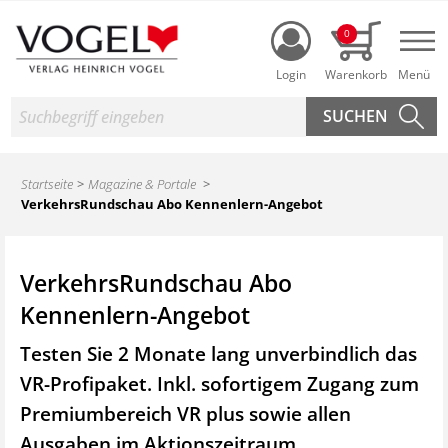
Login
0
Nav
Suche
Startseite
Magazine & Portale
VerkehrsRundschau Abo Kennenlern-Angebot
VerkehrsRundschau Abo
Kennenlern-Angebot
Testen Sie 2 Monate lang unverbindlich das
VR-Profipaket. Inkl. sofortigem Zugang zum
Premiumbereich VR plus sowie
allen
Ausgaben im Aktionszeitraum.