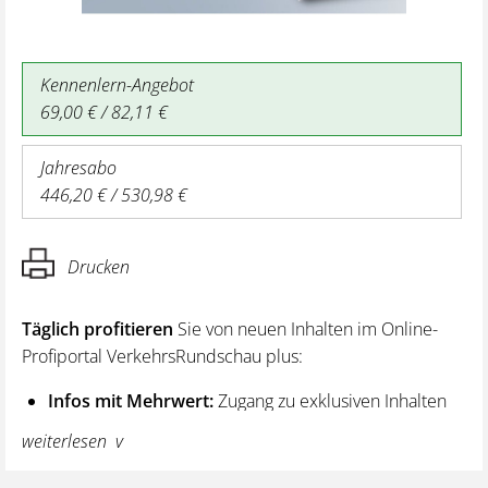
Kennenlern-Angebot
69,00 € / 82,11 €
Jahresabo
446,20 € / 530,98 €
Drucken
Täglich profitieren
Sie von neuen Inhalten im Online-
Profiportal VerkehrsRundschau plus:
Infos mit Mehrwert:
Zugang zu exklusiven Inhalten
und Hintergrundwissen – von aktuellen Regelungen
weiterlesen
wie z. B. bei den Lenk- und Ruhezeiten,
über vertiefende Premiumnews bis hin zu praktischen