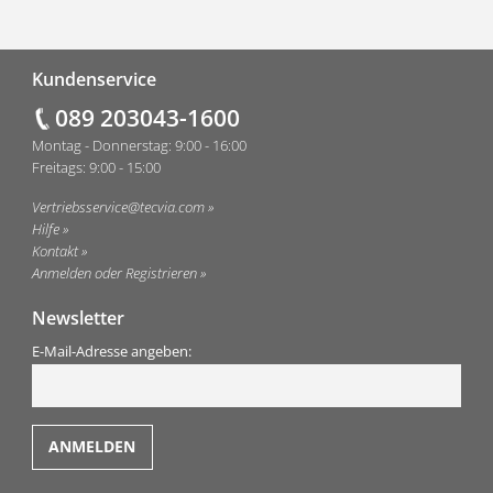
Fußzeile
Kundenservice
089 203043-1600
Montag - Donnerstag: 9:00 - 16:00
Freitags: 9:00 - 15:00
Vertriebsservice@tecvia.com
Hilfe
Kontakt
Anmelden oder Registrieren
Newsletter
E-Mail-Adresse angeben: