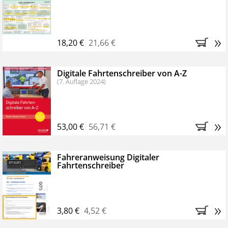
Kostenfreie Online-Seminare
Bestellen Sie jetzt das VerkehrsRundschau Profipaket im
»
Kennenlern-Abo für zwei Monate (inkl. der derzeitig
18,20 €
21,66 €
gesetzlichen MwSt. und Versandkosten).
Nach 2
Monaten brauchen Sie nichts weiter tun, das
Digitale Fahrtenschreiber von A-Z
Abonnement endet automatisch, es entstehen keine
(7. Auflage 2024)
weiteren Verpflichtungen.
»
53,00 €
56,71 €
Fahreranweisung Digitaler
Fahrtenschreiber
»
3,80 €
4,52 €