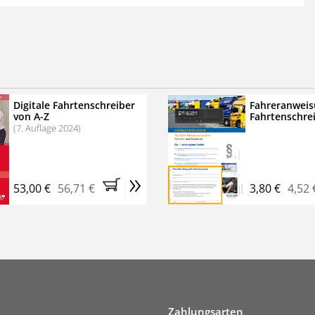
 der zweimonatigen Laufzeit
erscheinen
.
echtssichere Transportlogistik
bühren für VerkehrsRundschau Veranstaltungen
inare
Digitale Fahrtenschreiber
Fahreranweis
von A-Z
Fahrtenschre
rkehrsRundschau Profipaket im Kennenlern-Abo für zwei
(7. Auflage 2024)
g gesetzlichen MwSt. und Versandkosten).
Nach 2 Monaten
er tun, das Abonnement endet automatisch, es
»
 Verpflichtungen.
53,00 €
56,71 €
3,80 €
4,52 
Zahlungsarten