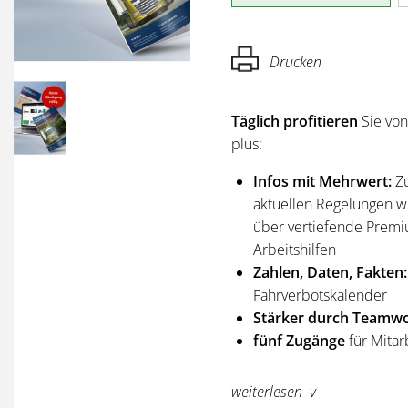
Drucken
Täglich profitieren
Sie vo
plus:
Infos mit Mehrwert:
Z
aktuellen Regelungen wi
über vertiefende Premi
Arbeitshilfen
Zahlen, Daten, Fakten:
Fahrverbotskalender
Stärker durch Teamwo
fünf Zugänge
für Mitar
Sie erhalten
alle Ausgabe
weiterlesen