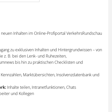
n neuen Inhalten im Online-Profiportal VerkehrsRundschau
ugang zu exklusiven Inhalten und Hintergrundwissen – von
e z. B. bei den Lenk- und Ruhezeiten,
umnews bis hin zu praktischen Checklisten und
Kennzahlen, Marktübersichten, Insolvenzdatenbank und
rk:
Inhalte teilen, Intranetfunktionen, Chats
beiter und Kollegen
n
und
Sonderhefte
der VerkehrsRundschau
per Post und