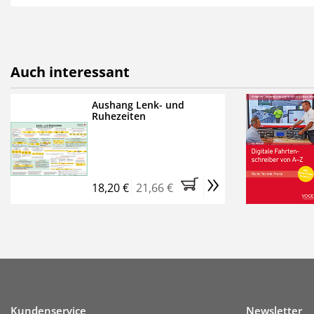
als E-Paper,
die innerhalb
Weitere Extras:
FUMO: Compliance für R
Auch interessant
Ermäßigte Teilnahmege
Kostenfreie Online-Sem
Aushang Lenk- und
Ruhezeiten
Bestellen Sie jetzt das Ve
Monate (inkl. der derzeiti
brauchen Sie nichts weit
»
entstehen keine weiteren
18,20 €
21,66 €
Kundenservice
Newsletter