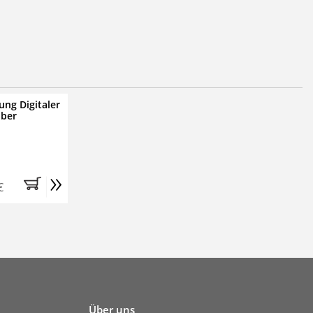
ung Digitaler
iber
»
€
Über uns