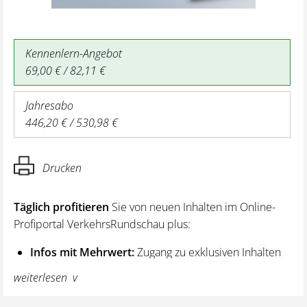
Kennenlern-Angebot
69,00 € / 82,11 €
Jahresabo
446,20 € / 530,98 €
Drucken
Täglich profitieren
Sie von neuen Inhalten im Online-
Profiportal VerkehrsRundschau plus:
Infos mit Mehrwert:
Zugang zu exklusiven Inhalten
und Hintergrundwissen – von aktuellen Regelungen
weiterlesen
wie z. B. bei den Lenk- und Ruhezeiten,
über vertiefende Premiumnews bis hin zu praktischen