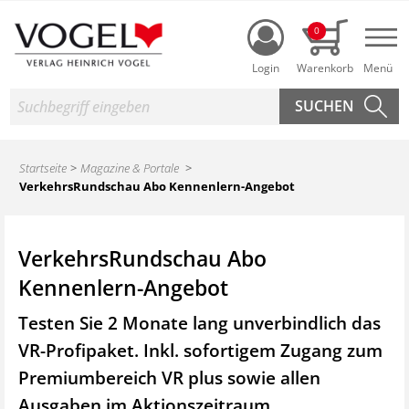
Login
0
Nav
Suche
Startseite
Magazine & Portale
VerkehrsRundschau Abo Kennenlern-Angebot
VerkehrsRundschau Abo
Kennenlern-Angebot
Testen Sie 2 Monate lang unverbindlich das
VR-Profipaket. Inkl. sofortigem Zugang zum
Premiumbereich VR plus sowie
allen
Ausgaben im Aktionszeitraum.