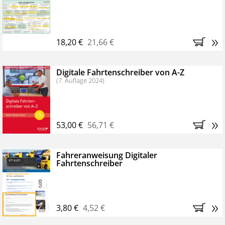
Kostenfreie Online-Seminare
Bestellen Sie jetzt das VerkehrsRundschau Profipaket im
»
Kennenlern-Abo für zwei Monate (inkl. der derzeitig
18,20 €
21,66 €
gesetzlichen MwSt. und Versandkosten).
Nach 2
Monaten brauchen Sie nichts weiter tun, das
Digitale Fahrtenschreiber von A-Z
Abonnement endet automatisch, es entstehen keine
(7. Auflage 2024)
weiteren Verpflichtungen.
»
53,00 €
56,71 €
Fahreranweisung Digitaler
Fahrtenschreiber
»
3,80 €
4,52 €