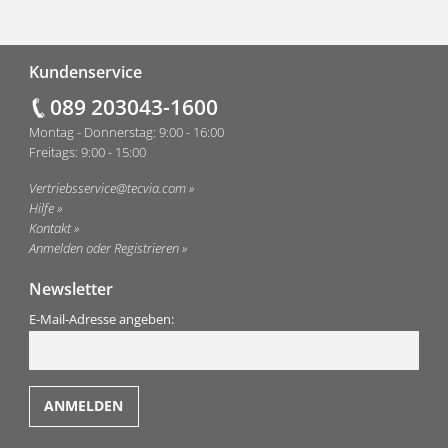
Fußzeile
Kundenservice
089 203043-1600
Montag - Donnerstag: 9:00 - 16:00
Freitags: 9:00 - 15:00
Vertriebsservice@tecvia.com
Hilfe
Kontakt
Anmelden oder Registrieren
Newsletter
E-Mail-Adresse angeben: