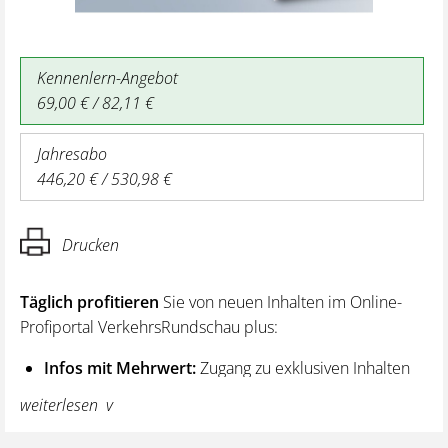
Kennenlern-Angebot
69,00 € / 82,11 €
Jahresabo
446,20 € / 530,98 €
Drucken
Täglich profitieren
Sie von neuen Inhalten im Online-
Profiportal VerkehrsRundschau plus:
Infos mit Mehrwert:
Zugang zu exklusiven Inhalten
und Hintergrundwissen – von aktuellen Regelungen
weiterlesen
wie z. B. bei den Lenk- und Ruhezeiten,
über vertiefende Premiumnews bis hin zu praktischen