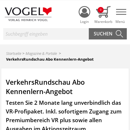
Login
0
Nav
Suche
Startseite
Magazine & Portale
VerkehrsRundschau Abo Kennenlern-Angebot
VerkehrsRundschau Abo
Kennenlern-Angebot
Testen Sie 2 Monate lang unverbindlich das
VR-Profipaket. Inkl. sofortigem Zugang zum
Premiumbereich VR plus sowie
allen
Ausgaben im Aktionszeitraum.