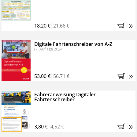
Kostenfreie Online-Seminare
Bestellen Sie jetzt das VerkehrsRundschau Profipaket im
»
Kennenlern-Abo für zwei Monate (inkl. der derzeitig
18,20 €
21,66 €
gesetzlichen MwSt. und Versandkosten).
Nach 2
Monaten brauchen Sie nichts weiter tun, das
Digitale Fahrtenschreiber von A-Z
Abonnement endet automatisch, es entstehen keine
(7. Auflage 2024)
weiteren Verpflichtungen.
»
53,00 €
56,71 €
Fahreranweisung Digitaler
Fahrtenschreiber
»
3,80 €
4,52 €