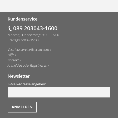
Fußzeile
Kundenservice
089 203043-1600
Montag - Donnerstag: 9:00 - 16:00
Freitags: 9:00 - 15:00
Vertriebsservice@tecvia.com
Hilfe
Kontakt
Anmelden oder Registrieren
Newsletter
E-Mail-Adresse angeben: