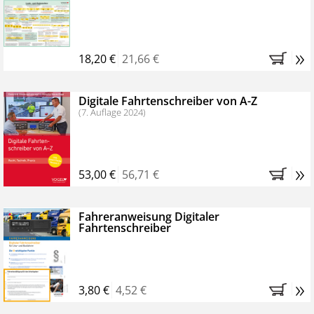
Kostenfreie Online-Seminare
Bestellen Sie jetzt das VerkehrsRundschau Profipaket im
»
Kennenlern-Abo für zwei Monate (inkl. der derzeitig
18,20 €
21,66 €
gesetzlichen MwSt. und Versandkosten).
Nach 2
Monaten brauchen Sie nichts weiter tun, das
Digitale Fahrtenschreiber von A-Z
Abonnement endet automatisch, es entstehen keine
(7. Auflage 2024)
weiteren Verpflichtungen.
»
53,00 €
56,71 €
Fahreranweisung Digitaler
Fahrtenschreiber
»
3,80 €
4,52 €