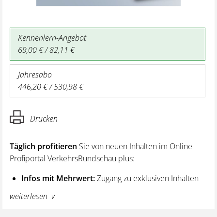
Kennenlern-Angebot
69,00 € / 82,11 €
Jahresabo
446,20 € / 530,98 €
Drucken
Täglich profitieren
Sie von neuen Inhalten im Online-
Profiportal VerkehrsRundschau plus:
Infos mit Mehrwert:
Zugang zu exklusiven Inhalten
und Hintergrundwissen – von aktuellen Regelungen
weiterlesen
wie z. B. bei den Lenk- und Ruhezeiten,
über vertiefende Premiumnews bis hin zu praktischen