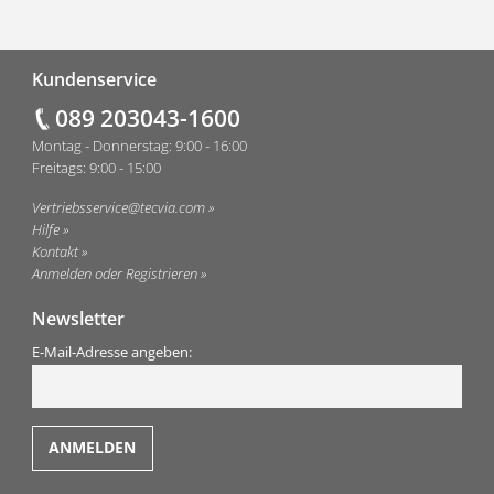
Fußzeile
Kundenservice
089 203043-1600
Montag - Donnerstag: 9:00 - 16:00
Freitags: 9:00 - 15:00
Vertriebsservice@tecvia.com
Hilfe
Kontakt
Anmelden oder Registrieren
Newsletter
E-Mail-Adresse angeben: