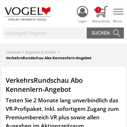
Login
0
Nav
Suche
Startseite
Magazine & Portale
VerkehrsRundschau Abo Kennenlern-Angebot
VerkehrsRundschau Abo
Kennenlern-Angebot
Testen Sie 2 Monate lang unverbindlich das
VR-Profipaket. Inkl. sofortigem Zugang zum
Premiumbereich VR plus sowie
allen
Ausgaben im Aktionszeitraum.