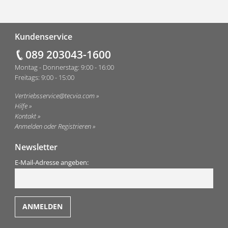
Fußzeile
Kundenservice
089 203043-1600
Montag - Donnerstag: 9:00 - 16:00
Freitags: 9:00 - 15:00
Vertriebsservice@tecvia.com
Hilfe
Kontakt
Anmelden oder Registrieren
Newsletter
E-Mail-Adresse angeben: