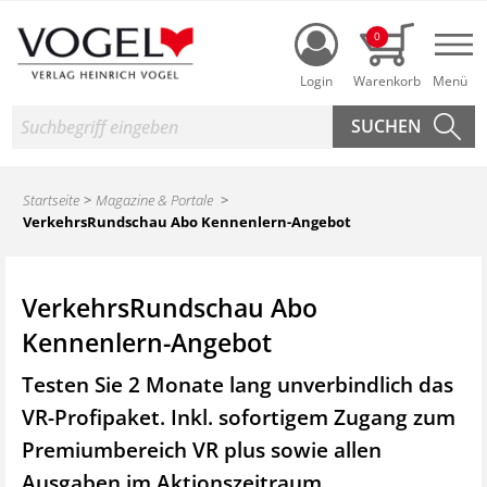
Login
0
Nav
Suche
Startseite
Magazine & Portale
VerkehrsRundschau Abo Kennenlern-Angebot
VerkehrsRundschau Abo
Kennenlern-Angebot
Testen Sie 2 Monate lang unverbindlich das
VR-Profipaket. Inkl. sofortigem Zugang zum
Premiumbereich VR plus sowie
allen
Ausgaben im Aktionszeitraum.