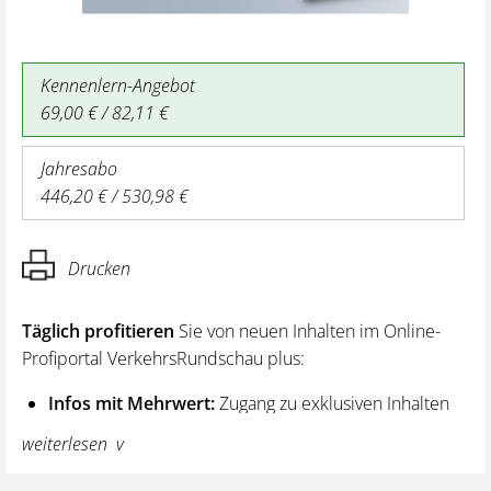
Kennenlern-Angebot
69,00 € / 82,11 €
Jahresabo
446,20 € / 530,98 €
Drucken
Täglich profitieren
Sie von neuen Inhalten im Online-
Profiportal VerkehrsRundschau plus:
Infos mit Mehrwert:
Zugang zu exklusiven Inhalten
und Hintergrundwissen – von aktuellen Regelungen
weiterlesen
wie z. B. bei den Lenk- und Ruhezeiten,
über vertiefende Premiumnews bis hin zu praktischen