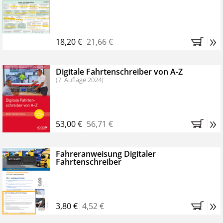
Kostenfreie Online-Seminare
Bestellen Sie jetzt das VerkehrsRundschau Profipaket im
»
Kennenlern-Abo für zwei Monate (inkl. der derzeitig
18,20 €
21,66 €
gesetzlichen MwSt. und Versandkosten).
Nach 2
Monaten brauchen Sie nichts weiter tun, das
Digitale Fahrtenschreiber von A-Z
Abonnement endet automatisch, es entstehen keine
(7. Auflage 2024)
weiteren Verpflichtungen.
»
53,00 €
56,71 €
Fahreranweisung Digitaler
Fahrtenschreiber
»
3,80 €
4,52 €