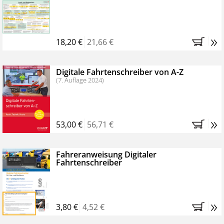
Kostenfreie Online-Seminare
Bestellen Sie jetzt das VerkehrsRundschau Profipaket im
»
Kennenlern-Abo für zwei Monate (inkl. der derzeitig
18,20 €
21,66 €
gesetzlichen MwSt. und Versandkosten).
Nach 2
Monaten brauchen Sie nichts weiter tun, das
Digitale Fahrtenschreiber von A-Z
Abonnement endet automatisch, es entstehen keine
(7. Auflage 2024)
weiteren Verpflichtungen.
»
53,00 €
56,71 €
Fahreranweisung Digitaler
Fahrtenschreiber
»
3,80 €
4,52 €