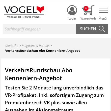
Login
0
Nav
Suche
Startseite
Magazine & Portale
VerkehrsRundschau Abo Kennenlern-Angebot
VerkehrsRundschau Abo
Kennenlern-Angebot
Testen Sie 2 Monate lang unverbindlich das
VR-Profipaket. Inkl. sofortigem Zugang zum
Premiumbereich VR plus sowie
allen
Ausgaben im Aktionszeitraum.