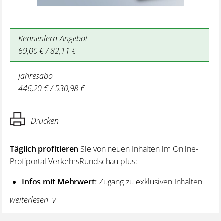
Kennenlern-Angebot
69,00 € / 82,11 €
Jahresabo
446,20 € / 530,98 €
Drucken
Täglich profitieren
Sie von neuen Inhalten im Online-
Profiportal VerkehrsRundschau plus:
Infos mit Mehrwert:
Zugang zu exklusiven Inhalten
und Hintergrundwissen – von aktuellen Regelungen
weiterlesen
wie z. B. bei den Lenk- und Ruhezeiten,
über vertiefende Premiumnews bis hin zu praktischen