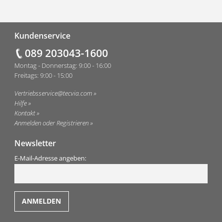
Fußzeile
Kundenservice
089 203043-1600
Montag - Donnerstag: 9:00 - 16:00
Freitags: 9:00 - 15:00
Vertriebsservice@tecvia.com
Hilfe
Kontakt
Anmelden oder Registrieren
Newsletter
E-Mail-Adresse angeben: