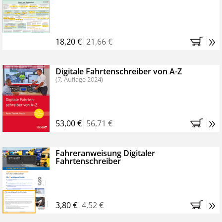
Kostenfreie Online-Seminare
Bestellen Sie jetzt das VerkehrsRundschau Profipaket im
»
Kennenlern-Abo für zwei Monate (inkl. der derzeitig
18,20 €
21,66 €
gesetzlichen MwSt. und Versandkosten).
Nach 2
Monaten brauchen Sie nichts weiter tun, das
Digitale Fahrtenschreiber von A-Z
Abonnement endet automatisch, es entstehen keine
(7. Auflage 2024)
weiteren Verpflichtungen.
»
53,00 €
56,71 €
Fahreranweisung Digitaler
Fahrtenschreiber
»
3,80 €
4,52 €