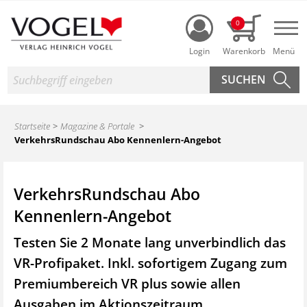
Login
0
Nav
Suche
Startseite
Magazine & Portale
VerkehrsRundschau Abo Kennenlern-Angebot
VerkehrsRundschau Abo
Kennenlern-Angebot
Testen Sie 2 Monate lang unverbindlich das
VR-Profipaket. Inkl. sofortigem Zugang zum
Premiumbereich VR plus sowie
allen
Ausgaben im Aktionszeitraum.