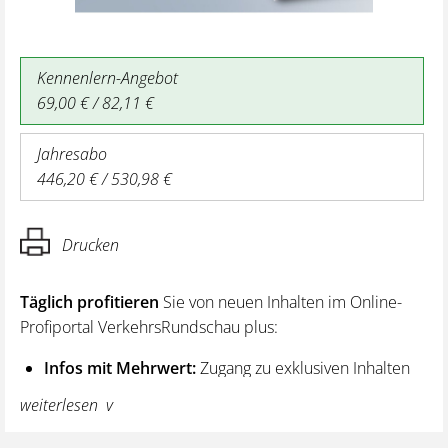
Kennenlern-Angebot
69,00 € / 82,11 €
Jahresabo
446,20 € / 530,98 €
Drucken
Täglich profitieren
Sie von neuen Inhalten im Online-
Profiportal VerkehrsRundschau plus:
Infos mit Mehrwert:
Zugang zu exklusiven Inhalten
und Hintergrundwissen – von aktuellen Regelungen
weiterlesen
wie z. B. bei den Lenk- und Ruhezeiten,
über vertiefende Premiumnews bis hin zu praktischen