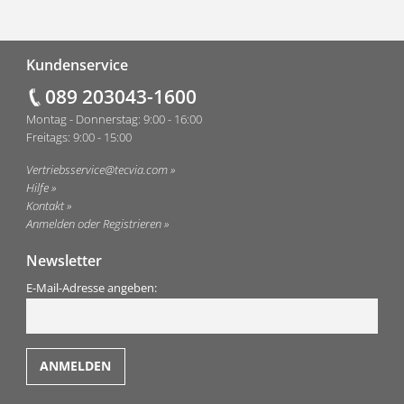
Fußzeile
Kundenservice
089 203043-1600
Montag - Donnerstag: 9:00 - 16:00
Freitags: 9:00 - 15:00
Vertriebsservice@tecvia.com
Hilfe
Kontakt
Anmelden oder Registrieren
Newsletter
E-Mail-Adresse angeben: