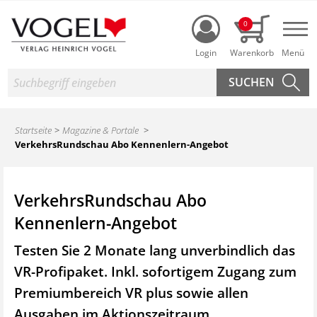
Login
0
Nav
Suche
Startseite
Magazine & Portale
VerkehrsRundschau Abo Kennenlern-Angebot
VerkehrsRundschau Abo
Kennenlern-Angebot
Testen Sie 2 Monate lang unverbindlich das
VR-Profipaket. Inkl. sofortigem Zugang zum
Premiumbereich VR plus sowie
allen
Ausgaben im Aktionszeitraum.