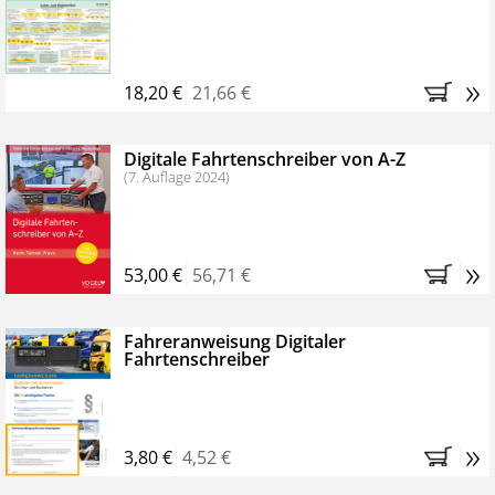
Kostenfreie Online-Seminare
Bestellen Sie jetzt das VerkehrsRundschau Profipaket im
»
Kennenlern-Abo für zwei Monate (inkl. der derzeitig
18,20 €
21,66 €
gesetzlichen MwSt. und Versandkosten).
Nach 2
Monaten brauchen Sie nichts weiter tun, das
Digitale Fahrtenschreiber von A-Z
Abonnement endet automatisch, es entstehen keine
(7. Auflage 2024)
weiteren Verpflichtungen.
»
53,00 €
56,71 €
Fahreranweisung Digitaler
Fahrtenschreiber
»
3,80 €
4,52 €