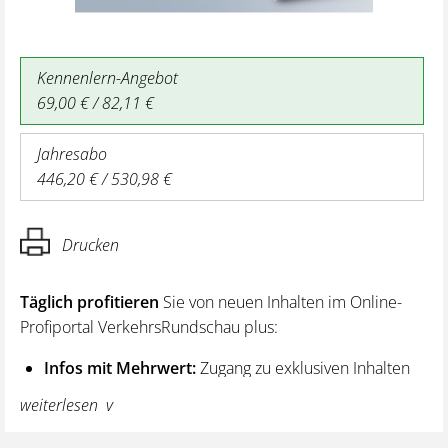
Kennenlern-Angebot
69,00 € / 82,11 €
Jahresabo
446,20 € / 530,98 €
Drucken
Täglich profitieren
Sie von neuen Inhalten im Online-
Profiportal VerkehrsRundschau plus:
Infos mit Mehrwert:
Zugang zu exklusiven Inhalten
und Hintergrundwissen – von aktuellen Regelungen
weiterlesen
wie z. B. bei den Lenk- und Ruhezeiten,
über vertiefende Premiumnews bis hin zu praktischen