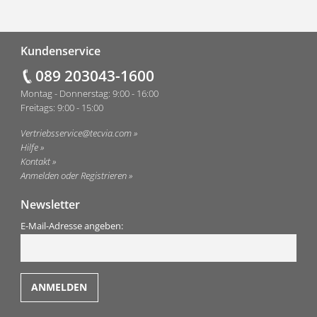
Fußzeile
Kundenservice
089 203043-1600
Montag - Donnerstag: 9:00 - 16:00
Freitags: 9:00 - 15:00
Vertriebsservice@tecvia.com
Hilfe
Kontakt
Anmelden oder Registrieren
Newsletter
E-Mail-Adresse angeben: