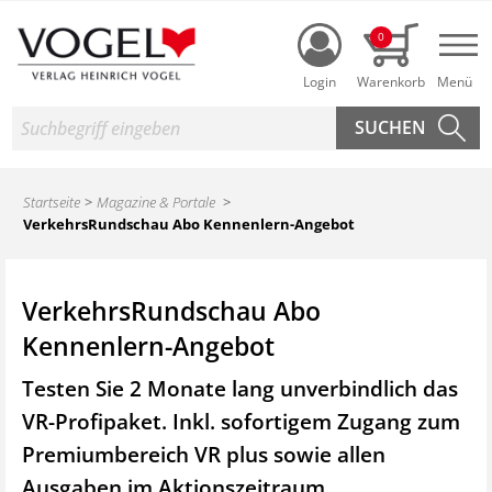
Login
0
Nav
Suche
Startseite
Magazine & Portale
VerkehrsRundschau Abo Kennenlern-Angebot
VerkehrsRundschau Abo
Kennenlern-Angebot
Testen Sie 2 Monate lang unverbindlich das
VR-Profipaket. Inkl. sofortigem Zugang zum
Premiumbereich VR plus sowie
allen
Ausgaben im Aktionszeitraum.