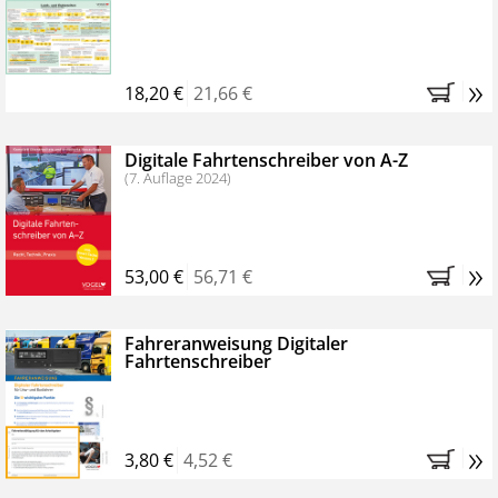
Kostenfreie Online-Seminare
Bestellen Sie jetzt das VerkehrsRundschau Profipaket im
»
Kennenlern-Abo für zwei Monate (inkl. der derzeitig
18,20 €
21,66 €
gesetzlichen MwSt. und Versandkosten).
Nach 2
Monaten brauchen Sie nichts weiter tun, das
Digitale Fahrtenschreiber von A-Z
Abonnement endet automatisch, es entstehen keine
(7. Auflage 2024)
weiteren Verpflichtungen.
»
53,00 €
56,71 €
Fahreranweisung Digitaler
Fahrtenschreiber
»
3,80 €
4,52 €