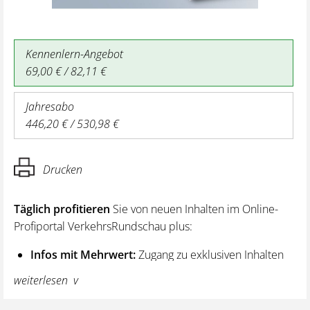
Kennenlern-Angebot
69,00 € / 82,11 €
Jahresabo
446,20 € / 530,98 €
Drucken
Täglich profitieren
Sie von neuen Inhalten im Online-
Profiportal VerkehrsRundschau plus:
Infos mit Mehrwert:
Zugang zu exklusiven Inhalten
und Hintergrundwissen – von aktuellen Regelungen
weiterlesen
wie z. B. bei den Lenk- und Ruhezeiten,
über vertiefende Premiumnews bis hin zu praktischen