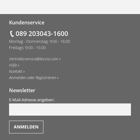
Fußzeile
Kundenservice
089 203043-1600
Montag - Donnerstag: 9:00 - 16:00
Freitags: 9:00 - 15:00
Vertriebsservice@tecvia.com
Hilfe
Kontakt
Anmelden oder Registrieren
Newsletter
E-Mail-Adresse angeben: