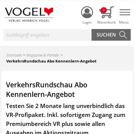
Login
0
Nav
Suche
Startseite
Magazine & Portale
VerkehrsRundschau Abo Kennenlern-Angebot
VerkehrsRundschau Abo
Kennenlern-Angebot
Testen Sie 2 Monate lang unverbindlich das
VR-Profipaket. Inkl. sofortigem Zugang zum
Premiumbereich VR plus sowie
allen
Ausgaben im Aktionszeitraum.