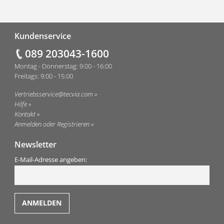
Fußzeile
Kundenservice
089 203043-1600
Montag - Donnerstag: 9:00 - 16:00
Freitags: 9:00 - 15:00
Vertriebsservice@tecvia.com
Hilfe
Kontakt
Anmelden oder Registrieren
Newsletter
E-Mail-Adresse angeben: