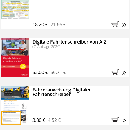
Kostenfreie Online-Seminare
Bestellen Sie jetzt das VerkehrsRundschau Profipaket im
»
Kennenlern-Abo für zwei Monate (inkl. der derzeitig
18,20 €
21,66 €
gesetzlichen MwSt. und Versandkosten).
Nach 2
Monaten brauchen Sie nichts weiter tun, das
Digitale Fahrtenschreiber von A-Z
Abonnement endet automatisch, es entstehen keine
(7. Auflage 2024)
weiteren Verpflichtungen.
»
53,00 €
56,71 €
Fahreranweisung Digitaler
Fahrtenschreiber
»
3,80 €
4,52 €