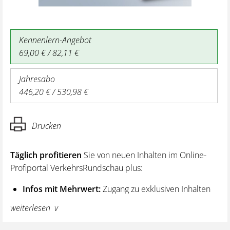
Kennenlern-Angebot
69,00 € / 82,11 €
Jahresabo
446,20 € / 530,98 €
Drucken
Täglich profitieren
Sie von neuen Inhalten im Online-
Profiportal VerkehrsRundschau plus:
Infos mit Mehrwert:
Zugang zu exklusiven Inhalten
und Hintergrundwissen – von aktuellen Regelungen
weiterlesen
wie z. B. bei den Lenk- und Ruhezeiten,
über vertiefende Premiumnews bis hin zu praktischen