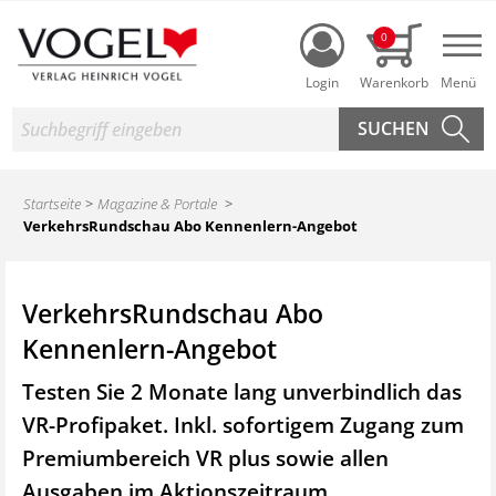
Login
0
Nav
Suche
Startseite
Magazine & Portale
VerkehrsRundschau Abo Kennenlern-Angebot
VerkehrsRundschau Abo
Kennenlern-Angebot
Testen Sie 2 Monate lang unverbindlich das
VR-Profipaket. Inkl. sofortigem Zugang zum
Premiumbereich VR plus sowie
allen
Ausgaben im Aktionszeitraum.