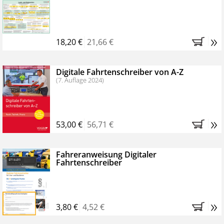
Kostenfreie Online-Seminare
Bestellen Sie jetzt das VerkehrsRundschau Profipaket im
»
Kennenlern-Abo für zwei Monate (inkl. der derzeitig
18,20 €
21,66 €
gesetzlichen MwSt. und Versandkosten).
Nach 2
Monaten brauchen Sie nichts weiter tun, das
Digitale Fahrtenschreiber von A-Z
Abonnement endet automatisch, es entstehen keine
(7. Auflage 2024)
weiteren Verpflichtungen.
»
53,00 €
56,71 €
Fahreranweisung Digitaler
Fahrtenschreiber
»
3,80 €
4,52 €