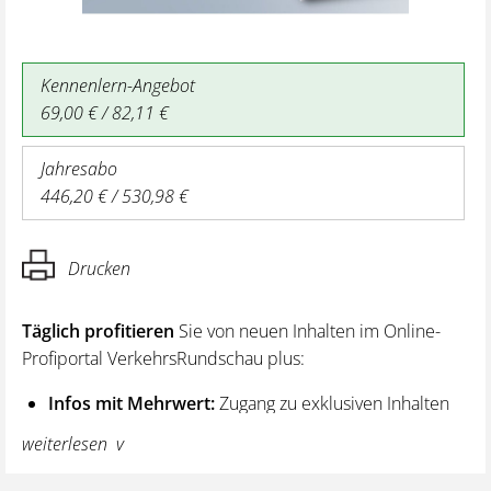
Kennenlern-Angebot
69,00 € / 82,11 €
Jahresabo
446,20 € / 530,98 €
Drucken
Täglich profitieren
Sie von neuen Inhalten im Online-
Profiportal VerkehrsRundschau plus:
Infos mit Mehrwert:
Zugang zu exklusiven Inhalten
und Hintergrundwissen – von aktuellen Regelungen
weiterlesen
wie z. B. bei den Lenk- und Ruhezeiten,
über vertiefende Premiumnews bis hin zu praktischen