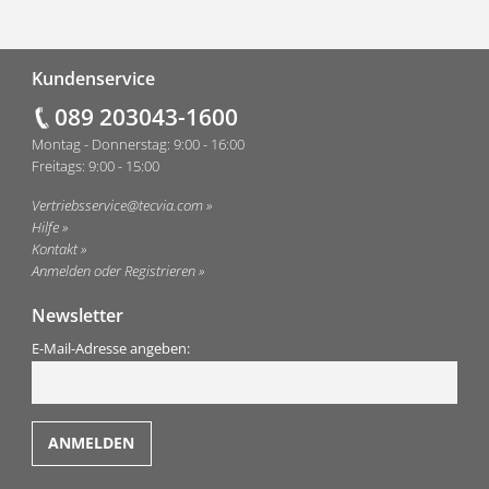
Fußzeile
Kundenservice
089 203043-1600
Montag - Donnerstag: 9:00 - 16:00
Freitags: 9:00 - 15:00
Vertriebsservice@tecvia.com
Hilfe
Kontakt
Anmelden oder Registrieren
Newsletter
E-Mail-Adresse angeben: