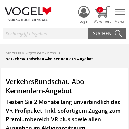
Login
0
Nav
Suche
Startseite
Magazine & Portale
VerkehrsRundschau Abo Kennenlern-Angebot
VerkehrsRundschau Abo
Kennenlern-Angebot
Testen Sie 2 Monate lang unverbindlich das
VR-Profipaket. Inkl. sofortigem Zugang zum
Premiumbereich VR plus sowie
allen
Ausgaben im Aktionszeitraum.