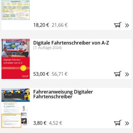
Kostenfreie Online-Seminare
Bestellen Sie jetzt das VerkehrsRundschau Profipaket im
»
Kennenlern-Abo für zwei Monate (inkl. der derzeitig
18,20 €
21,66 €
gesetzlichen MwSt. und Versandkosten).
Nach 2
Monaten brauchen Sie nichts weiter tun, das
Digitale Fahrtenschreiber von A-Z
Abonnement endet automatisch, es entstehen keine
(7. Auflage 2024)
weiteren Verpflichtungen.
»
53,00 €
56,71 €
Fahreranweisung Digitaler
Fahrtenschreiber
»
3,80 €
4,52 €