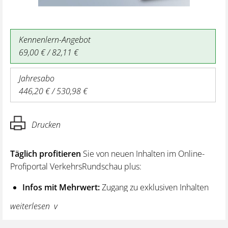
Kennenlern-Angebot
69,00 € / 82,11 €
Jahresabo
446,20 € / 530,98 €
Drucken
Täglich profitieren
Sie von neuen Inhalten im Online-
Profiportal VerkehrsRundschau plus:
Infos mit Mehrwert:
Zugang zu exklusiven Inhalten
und Hintergrundwissen – von aktuellen Regelungen
weiterlesen
wie z. B. bei den Lenk- und Ruhezeiten,
über vertiefende Premiumnews bis hin zu praktischen