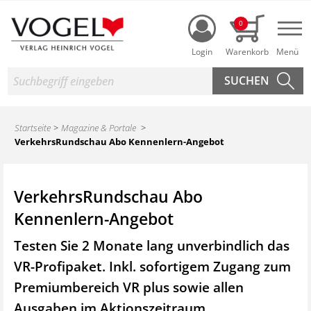
Login
0
Nav
Suche
Startseite
Magazine & Portale
VerkehrsRundschau Abo Kennenlern-Angebot
VerkehrsRundschau Abo
Kennenlern-Angebot
Testen Sie 2 Monate lang unverbindlich das
VR-Profipaket. Inkl. sofortigem Zugang zum
Premiumbereich VR plus sowie
allen
Ausgaben im Aktionszeitraum.