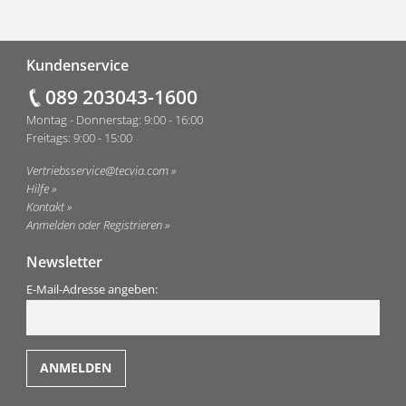
Fußzeile
Kundenservice
089 203043-1600
Montag - Donnerstag: 9:00 - 16:00
Freitags: 9:00 - 15:00
Vertriebsservice@tecvia.com
Hilfe
Kontakt
Anmelden oder Registrieren
Newsletter
E-Mail-Adresse angeben: