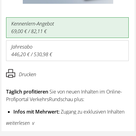
Kennenlern-Angebot
69,00 € / 82,11 €
Jahresabo
446,20 € / 530,98 €
Drucken
Täglich profitieren
Sie von neuen Inhalten im Online-
Profiportal VerkehrsRundschau plus:
Infos mit Mehrwert:
Zugang zu exklusiven Inhalten
und Hintergrundwissen – von aktuellen Regelungen
weiterlesen
wie z. B. bei den Lenk- und Ruhezeiten,
über vertiefende Premiumnews bis hin zu praktischen