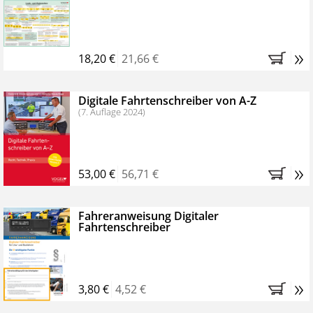
Kostenfreie Online-Seminare
Bestellen Sie jetzt das VerkehrsRundschau Profipaket im
»
Kennenlern-Abo für zwei Monate (inkl. der derzeitig
18,20 €
21,66 €
gesetzlichen MwSt. und Versandkosten).
Nach 2
Monaten brauchen Sie nichts weiter tun, das
Digitale Fahrtenschreiber von A-Z
Abonnement endet automatisch, es entstehen keine
(7. Auflage 2024)
weiteren Verpflichtungen.
»
53,00 €
56,71 €
Fahreranweisung Digitaler
Fahrtenschreiber
»
3,80 €
4,52 €