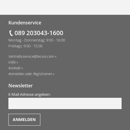
Fußzeile
Kundenservice
089 203043-1600
Montag - Donnerstag: 9:00 - 16:00
Freitags: 9:00 - 15:00
Vertriebsservice@tecvia.com
Hilfe
Kontakt
Anmelden oder Registrieren
Newsletter
E-Mail-Adresse angeben: