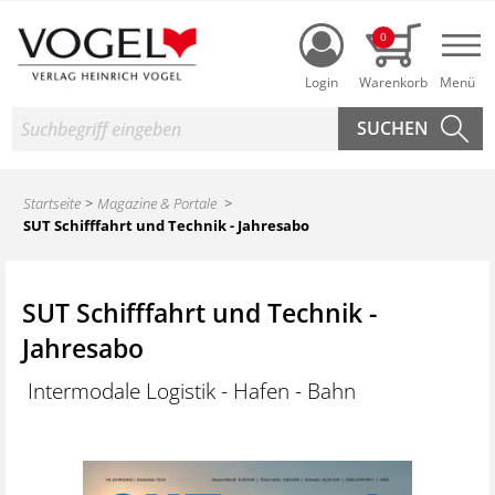
Login
0
Nav
Suche
Startseite
Magazine & Portale
SUT Schifffahrt und Technik - Jahresabo
SUT Schifffahrt und Technik -
Jahresabo
Intermodale Logistik - Hafen - Bahn