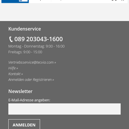
Fußzeile
Kundenservice
089 203043-1600
Montag - Donnerstag: 9:00 - 16:00
Freitags: 9:00 - 15:00
Vertriebsservice@tecvia.com
Hilfe
Kontakt
Anmelden oder Registrieren
Newsletter
E-Mail-Adresse angeben: