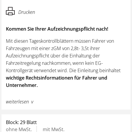
Drucken
Kommen Sie Ihrer Aufzeichnungspflicht nach!
Mit diesen Tageskontrollblättern müssen Fahrer von
Fahrzeugen mit einer zGM von 2,8t- 3,5t ihrer
Aufzeichnungspflicht über die Einhaltung der
Fahrzeitregelung nachkommen, wenn kein EG-
Kontrollgerät verwendet wird. Die Einleitung beinhaltet
wichtige Rechtsinformationen für Fahrer und
Unternehmer.
Diese Tageskontrollblätter entsprechen dem Muster der
weiterlesen
Fahrpersonalverordnung, erweitert um sonstige Arbeiten.
Die Tageskontrollblätter sind durchnummeriert von 1-29.
Block: 29 Blatt
Mit ausgefüllter Musterseite!
ohne MwSt.
mit MwSt.