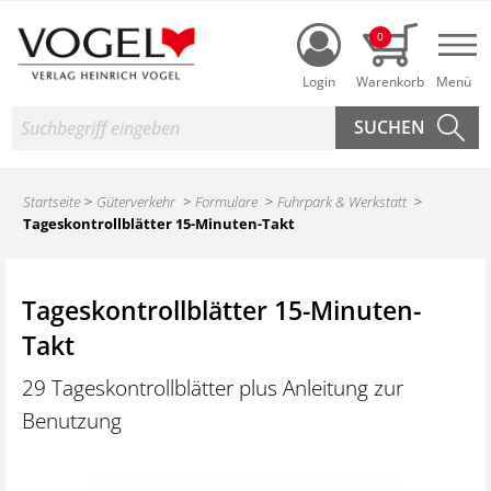
Login
0
Nav
Suche
Startseite
Güterverkehr
Formulare
Fuhrpark & Werkstatt
Tageskontrollblätter 15-Minuten-Takt
Tageskontrollblätter 15-Minuten-
Takt
29 Tageskontrollblätter plus Anleitung zur
Benutzung