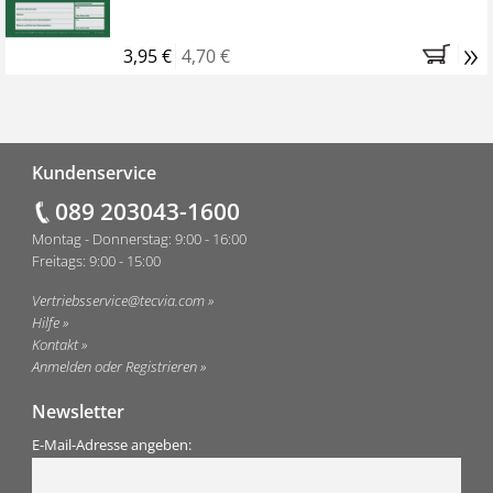
»
3,95 €
4,70 €
Fußzeile
Kundenservice
089 203043-1600
Montag - Donnerstag: 9:00 - 16:00
Freitags: 9:00 - 15:00
Vertriebsservice@tecvia.com
Hilfe
Kontakt
Anmelden oder Registrieren
Newsletter
E-Mail-Adresse angeben: