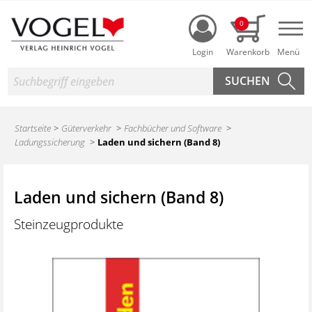
Login
0
Nav
Suche
Startseite
Güterverkehr
Fachbücher und Software
Ladungssicherung
Laden und sichern (Band 8)
Laden und sichern (Band 8)
Steinzeugprodukte