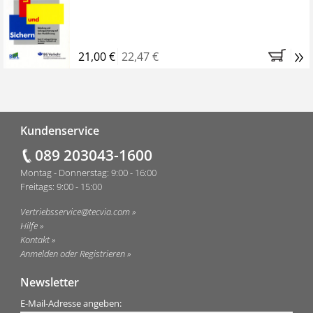
»
21,00 €
22,47 €
Fußzeile
Kundenservice
089 203043-1600
Montag - Donnerstag: 9:00 - 16:00
Freitags: 9:00 - 15:00
Vertriebsservice@tecvia.com
Hilfe
Kontakt
Anmelden oder Registrieren
Newsletter
E-Mail-Adresse angeben: