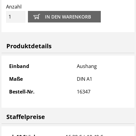
Anzahl
Produktdetails
Produktdetails
Einband
Aushang
Maße
DIN A1
Bestell-Nr.
16347
Staffelpreise