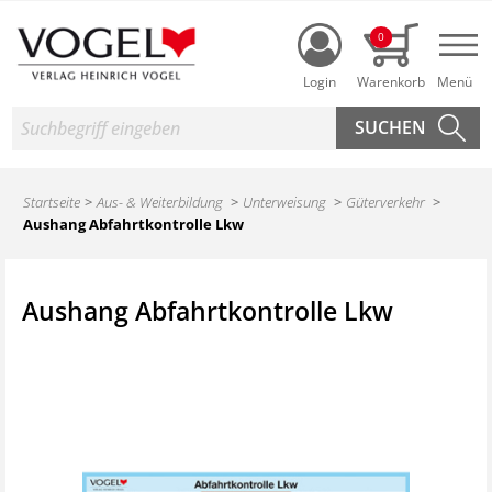
Login
0
Nav
Suche
Startseite
Aus- & Weiterbildung
Unterweisung
Güterverkehr
Aushang Abfahrtkontrolle Lkw
Aushang Abfahrtkontrolle Lkw