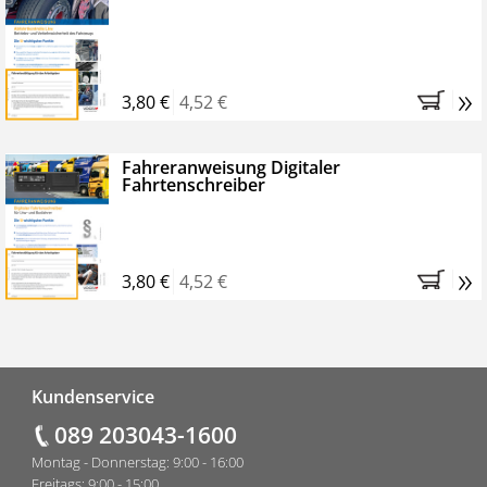
»
3,80 €
4,52 €
Fahreranweisung Digitaler
Fahrtenschreiber
»
3,80 €
4,52 €
Fußzeile
Kundenservice
089 203043-1600
Montag - Donnerstag: 9:00 - 16:00
Freitags: 9:00 - 15:00