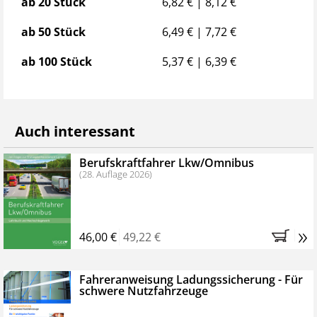
Staffelpreise
ab 20 Stück
6,82 € | 8,12 €
ab 50 Stück
6,49 € | 7,72 €
ab 100 Stück
5,37 € | 6,39 €
Auch interessant
Berufskraftfahrer Lkw/Omnibus
(28. Auflage 2026)
»
46,00 €
49,22 €
Fahreranweisung Ladungssicherung - Für
schwere Nutzfahrzeuge