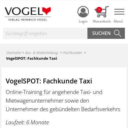
Login
0
Nav
Suche
Startseite
Aus- & Weiterbildung
Fachkunden
VogelSPOT: Fachkunde Taxi
VogelSPOT: Fachkunde Taxi
Online-Training für angehende Taxi- und
Mietwagenunternehmer sowie den
Unternehmer des gebündelten Bedarfsverkehrs
Laufzeit: 6 Monate