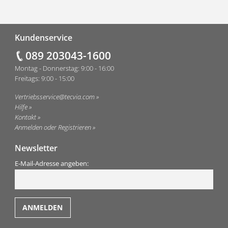
Fußzeile
Kundenservice
089 203043-1600
Montag - Donnerstag: 9:00 - 16:00
Freitags: 9:00 - 15:00
Vertriebsservice@tecvia.com
Hilfe
Kontakt
Anmelden oder Registrieren
Newsletter
E-Mail-Adresse angeben: