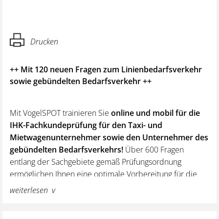
Drucken
++ Mit 120 neuen Fragen zum Linienbedarfsverkehr
sowie gebündelten Bedarfsverkehr ++
Mit VogelSPOT trainieren Sie
online und mobil für die
IHK-Fachkundeprüfung für den Taxi- und
Mietwagenunternehmer sowie den Unternehmer des
gebündelten Bedarfsverkehrs
!
Über 600 Fragen
entlang der Sachgebiete gemäß Prüfungsordnung
ermöglichen Ihnen eine optimale Vorbereitung für die
IHK-Prüfung.
weiterlesen
Als Prüfungskandidat können Sie bei VogelSPOT
in
verschiedenen Bereichen
trainieren und Ihre