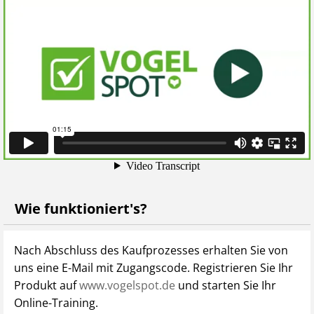
der Prüfungsthemen.
Forum:
Tauschen Sie sich mit anderen Prüflingen im
Forum aus!
Die Prüfungsfragen bei VogelSPOT wurden vom
Fachautorenteam des Verlags Heinrich Vogel entwickelt.
Es handelt sich nicht um offizielle Prüfungsfragen.
Wie funktioniert's?
Nach Abschluss des Kaufprozesses erhalten Sie von
uns eine E-Mail mit Zugangscode. Registrieren Sie Ihr
Produkt auf
www.vogelspot.de
und starten Sie Ihr
Online-Training.