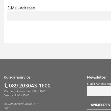
E-Mail-Adresse
Fußzeile
Kundenservice
Newsletter
089 203043-1600
E-Mail-Adresse an
Montag - Donnerstag: 9:00 - 16:00
Freitags: 9:00 - 15:00
Vertriebsservice@tecvia.com
Hilfe