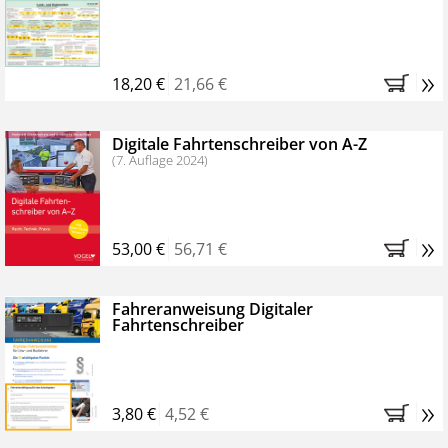
Kostenfreie Online-Seminare
Bestellen Sie jetzt das VerkehrsRundschau Profipaket im
»
Kennenlern-Abo für zwei Monate (inkl. der derzeitig
18,20 €
21,66 €
gesetzlichen MwSt. und Versandkosten).
Nach 2
Monaten brauchen Sie nichts weiter tun, das
Digitale Fahrtenschreiber von A-Z
Abonnement endet automatisch, es entstehen keine
(7. Auflage 2024)
weiteren Verpflichtungen.
»
53,00 €
56,71 €
Fahreranweisung Digitaler
Fahrtenschreiber
»
3,80 €
4,52 €