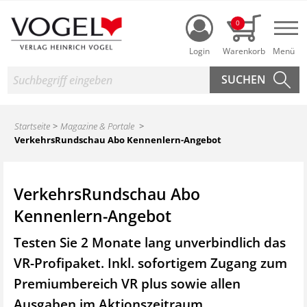
Login
0
Nav
Suche
Startseite
Magazine & Portale
VerkehrsRundschau Abo Kennenlern-Angebot
VerkehrsRundschau Abo
Kennenlern-Angebot
Testen Sie 2 Monate lang unverbindlich das
VR-Profipaket. Inkl. sofortigem Zugang zum
Premiumbereich VR plus sowie
allen
Ausgaben im Aktionszeitraum.