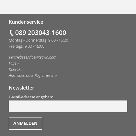
Fußzeile
Kundenservice
089 203043-1600
Montag - Donnerstag: 9:00 - 16:00
Freitags: 9:00 - 15:00
Vertriebsservice@tecvia.com
Hilfe
Kontakt
Anmelden oder Registrieren
Newsletter
E-Mail-Adresse angeben: