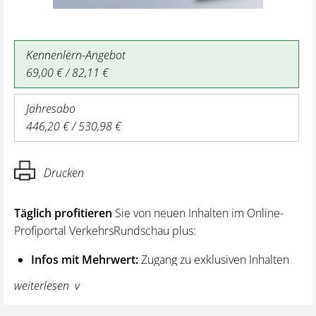
Kennenlern-Angebot
69,00 € / 82,11 €
Jahresabo
446,20 € / 530,98 €
Drucken
Täglich profitieren
Sie von neuen Inhalten im Online-
Profiportal VerkehrsRundschau plus:
Infos mit Mehrwert:
Zugang zu exklusiven Inhalten
und Hintergrundwissen – von aktuellen Regelungen
weiterlesen
wie z. B. bei den Lenk- und Ruhezeiten,
über vertiefende Premiumnews bis hin zu praktischen