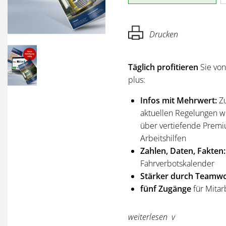
Drucken
Täglich profitieren
Sie vo
plus:
Infos mit Mehrwert:
Z
aktuellen Regelungen wi
über vertiefende Premi
Arbeitshilfen
Zahlen, Daten, Fakten:
Fahrverbotskalender
Stärker durch Teamwo
fünf Zugänge
für Mitar
Sie erhalten
alle Ausgabe
weiterlesen