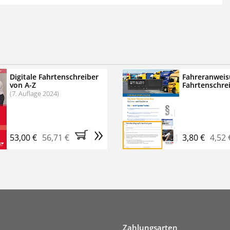
 der zweimonatigen Laufzeit
erscheinen
.
echtssichere Transportlogistik
bühren für VerkehrsRundschau Veranstaltungen
inare
Digitale Fahrtenschreiber
Fahreranweis
von A-Z
Fahrtenschre
rkehrsRundschau Profipaket im Kennenlern-Abo für zwei
(7. Auflage 2024)
g gesetzlichen MwSt. und Versandkosten).
Nach 2 Monaten
er tun, das Abonnement endet automatisch, es
»
 Verpflichtungen.
53,00 €
56,71 €
3,80 €
4,52 
Zahlungsarten