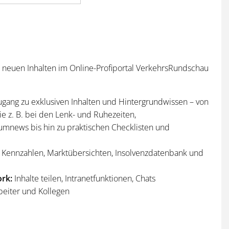
n neuen Inhalten im Online-Profiportal VerkehrsRundschau
ugang zu exklusiven Inhalten und Hintergrundwissen – von
e z. B. bei den Lenk- und Ruhezeiten,
umnews bis hin zu praktischen Checklisten und
Kennzahlen, Marktübersichten, Insolvenzdatenbank und
rk:
Inhalte teilen, Intranetfunktionen, Chats
beiter und Kollegen
n
und
Sonderhefte
der VerkehrsRundschau
per Post und