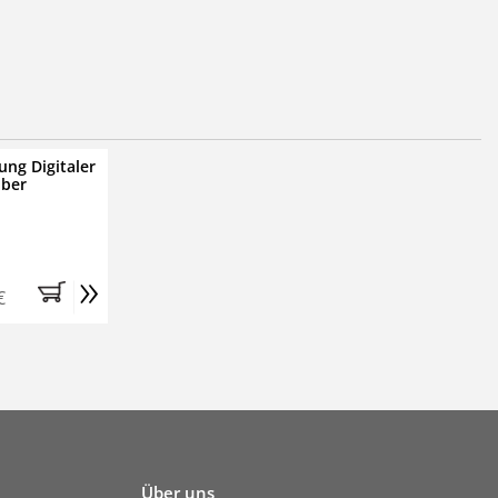
ung Digitaler
iber
»
€
Über uns