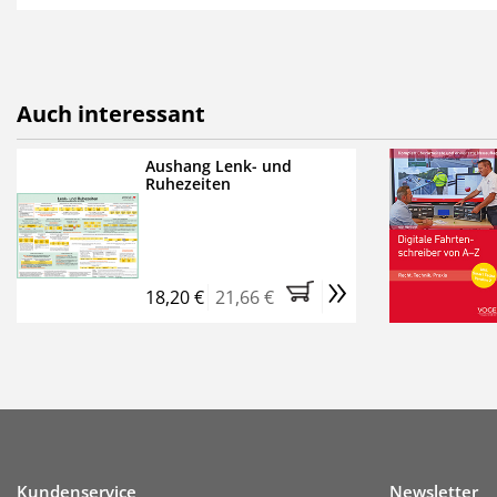
als E-Paper,
die innerhalb
Weitere Extras:
FUMO: Compliance für R
Auch interessant
Ermäßigte Teilnahmege
Kostenfreie Online-Sem
Aushang Lenk- und
Ruhezeiten
Bestellen Sie jetzt das Ve
Monate (inkl. der derzeiti
brauchen Sie nichts weit
»
entstehen keine weiteren
18,20 €
21,66 €
Kundenservice
Newsletter