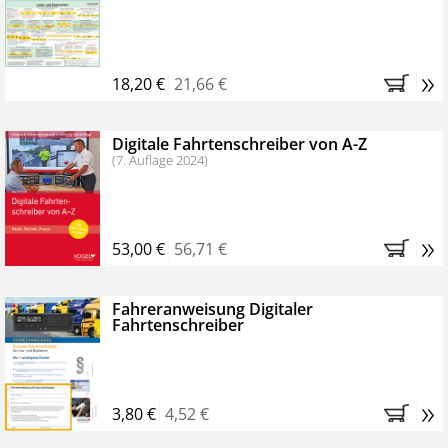
Kostenfreie Online-Seminare
Bestellen Sie jetzt das VerkehrsRundschau Profipaket im
»
Kennenlern-Abo für zwei Monate (inkl. der derzeitig
18,20 €
21,66 €
gesetzlichen MwSt. und Versandkosten).
Nach 2
Monaten brauchen Sie nichts weiter tun, das
Digitale Fahrtenschreiber von A-Z
Abonnement endet automatisch, es entstehen keine
(7. Auflage 2024)
weiteren Verpflichtungen.
»
53,00 €
56,71 €
Fahreranweisung Digitaler
Fahrtenschreiber
»
3,80 €
4,52 €