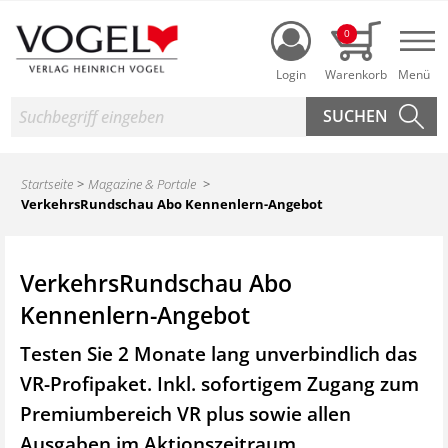
Login
0
Nav
Suche
Startseite
Magazine & Portale
VerkehrsRundschau Abo Kennenlern-Angebot
VerkehrsRundschau Abo
Kennenlern-Angebot
Testen Sie 2 Monate lang unverbindlich das
VR-Profipaket. Inkl. sofortigem Zugang zum
Premiumbereich VR plus sowie
allen
Ausgaben im Aktionszeitraum.