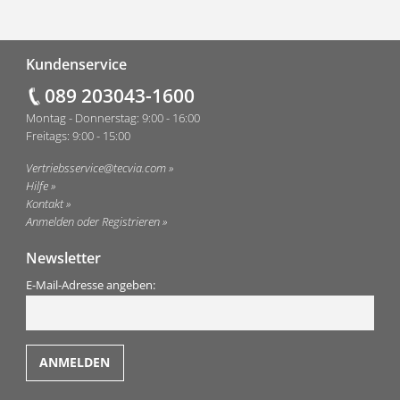
Fußzeile
Kundenservice
089 203043-1600
Montag - Donnerstag: 9:00 - 16:00
Freitags: 9:00 - 15:00
Vertriebsservice@tecvia.com
Hilfe
Kontakt
Anmelden oder Registrieren
Newsletter
E-Mail-Adresse angeben: