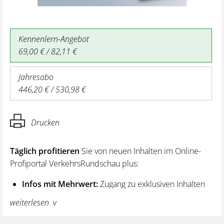
Kennenlern-Angebot
69,00 € / 82,11 €
Jahresabo
446,20 € / 530,98 €
Drucken
Täglich profitieren
Sie von neuen Inhalten im Online-
Profiportal VerkehrsRundschau plus:
Infos mit Mehrwert:
Zugang zu exklusiven Inhalten
und Hintergrundwissen – von aktuellen Regelungen
weiterlesen
wie z. B. bei den Lenk- und Ruhezeiten,
über vertiefende Premiumnews bis hin zu praktischen