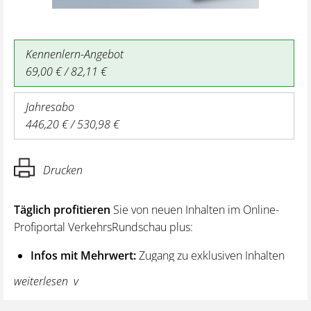
Kennenlern-Angebot
69,00 € / 82,11 €
Jahresabo
446,20 € / 530,98 €
Drucken
Täglich profitieren
Sie von neuen Inhalten im Online-
Profiportal VerkehrsRundschau plus:
Infos mit Mehrwert:
Zugang zu exklusiven Inhalten
und Hintergrundwissen – von aktuellen Regelungen
weiterlesen
wie z. B. bei den Lenk- und Ruhezeiten,
über vertiefende Premiumnews bis hin zu praktischen