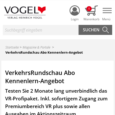
Login
0
Nav
Suche
Startseite
Magazine & Portale
VerkehrsRundschau Abo Kennenlern-Angebot
VerkehrsRundschau Abo
Kennenlern-Angebot
Testen Sie 2 Monate lang unverbindlich das
VR-Profipaket. Inkl. sofortigem Zugang zum
Premiumbereich VR plus sowie
allen
Ausgaben im Aktionszeitraum.