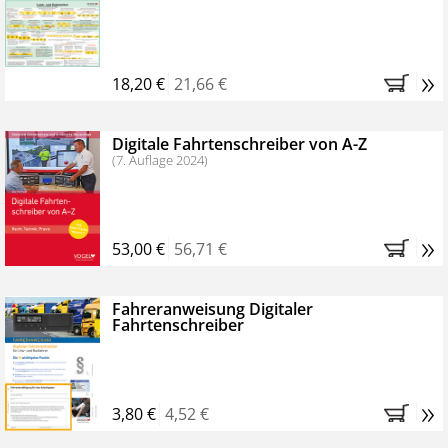
Kostenfreie Online-Seminare
Bestellen Sie jetzt das VerkehrsRundschau Profipaket im
»
Kennenlern-Abo für zwei Monate (inkl. der derzeitig
18,20 €
21,66 €
gesetzlichen MwSt. und Versandkosten).
Nach 2
Monaten brauchen Sie nichts weiter tun, das
Digitale Fahrtenschreiber von A-Z
Abonnement endet automatisch, es entstehen keine
(7. Auflage 2024)
weiteren Verpflichtungen.
»
53,00 €
56,71 €
Fahreranweisung Digitaler
Fahrtenschreiber
»
3,80 €
4,52 €