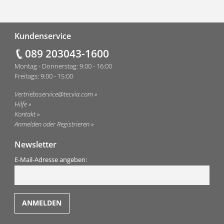
Fußzeile
Kundenservice
089 203043-1600
Montag - Donnerstag: 9:00 - 16:00
Freitags: 9:00 - 15:00
Vertriebsservice@tecvia.com
Hilfe
Kontakt
Anmelden oder Registrieren
Newsletter
E-Mail-Adresse angeben: