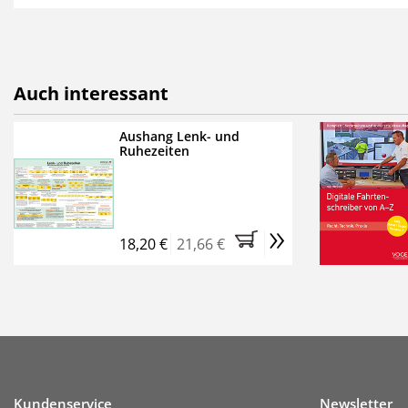
als E-Paper,
die innerhalb
Weitere Extras:
FUMO: Compliance für R
Auch interessant
Ermäßigte Teilnahmege
Kostenfreie Online-Sem
Aushang Lenk- und
Ruhezeiten
Bestellen Sie jetzt das Ve
Monate (inkl. der derzeiti
brauchen Sie nichts weit
»
entstehen keine weiteren
18,20 €
21,66 €
Kundenservice
Newsletter