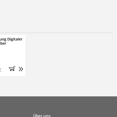
ung Digitaler
iber
»
€
Über uns