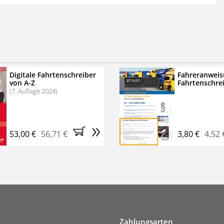
 der zweimonatigen Laufzeit
erscheinen
.
echtssichere Transportlogistik
bühren für VerkehrsRundschau Veranstaltungen
inare
Digitale Fahrtenschreiber
Fahreranweis
von A-Z
Fahrtenschre
rkehrsRundschau Profipaket im Kennenlern-Abo für zwei
(7. Auflage 2024)
g gesetzlichen MwSt. und Versandkosten).
Nach 2 Monaten
er tun, das Abonnement endet automatisch, es
»
 Verpflichtungen.
53,00 €
56,71 €
3,80 €
4,52 
Zahlungsarten