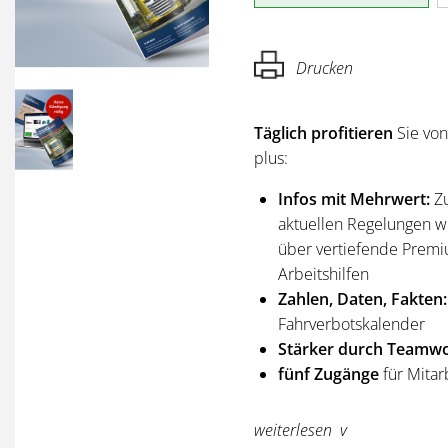
Drucken
Täglich profitieren
Sie vo
plus:
Infos mit Mehrwert:
Z
aktuellen Regelungen wi
über vertiefende Premi
Arbeitshilfen
Zahlen, Daten, Fakten:
Fahrverbotskalender
Stärker durch Teamwo
fünf Zugänge
für Mitar
Sie erhalten
alle Ausgabe
weiterlesen