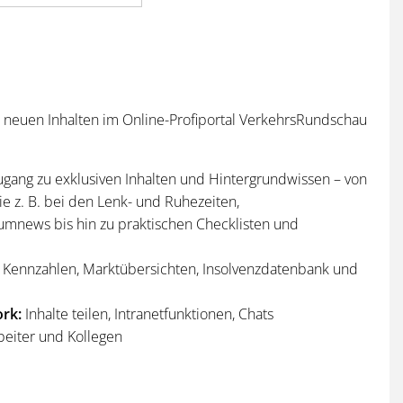
n neuen Inhalten im Online-Profiportal VerkehrsRundschau
ugang zu exklusiven Inhalten und Hintergrundwissen – von
e z. B. bei den Lenk- und Ruhezeiten,
umnews bis hin zu praktischen Checklisten und
Kennzahlen, Marktübersichten, Insolvenzdatenbank und
rk:
Inhalte teilen, Intranetfunktionen, Chats
beiter und Kollegen
n
und
Sonderhefte
der VerkehrsRundschau
per Post und