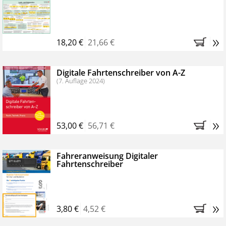
Kostenfreie Online-Seminare
Bestellen Sie jetzt das VerkehrsRundschau Profipaket im
»
Kennenlern-Abo für zwei Monate (inkl. der derzeitig
18,20 €
21,66 €
gesetzlichen MwSt. und Versandkosten).
Nach 2
Monaten brauchen Sie nichts weiter tun, das
Digitale Fahrtenschreiber von A-Z
Abonnement endet automatisch, es entstehen keine
(7. Auflage 2024)
weiteren Verpflichtungen.
»
53,00 €
56,71 €
Fahreranweisung Digitaler
Fahrtenschreiber
»
3,80 €
4,52 €