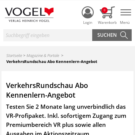
Login
0
Nav
Suche
Startseite
Magazine & Portale
VerkehrsRundschau Abo Kennenlern-Angebot
VerkehrsRundschau Abo
Kennenlern-Angebot
Testen Sie 2 Monate lang unverbindlich das
VR-Profipaket. Inkl. sofortigem Zugang zum
Premiumbereich VR plus sowie
allen
Ausgaben im Aktionszeitraum.