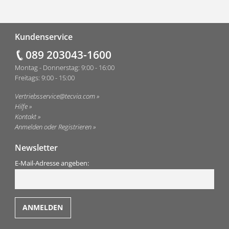
Fußzeile
Kundenservice
089 203043-1600
Montag - Donnerstag: 9:00 - 16:00
Freitags: 9:00 - 15:00
Vertriebsservice@tecvia.com
Hilfe
Kontakt
Anmelden oder Registrieren
Newsletter
E-Mail-Adresse angeben: