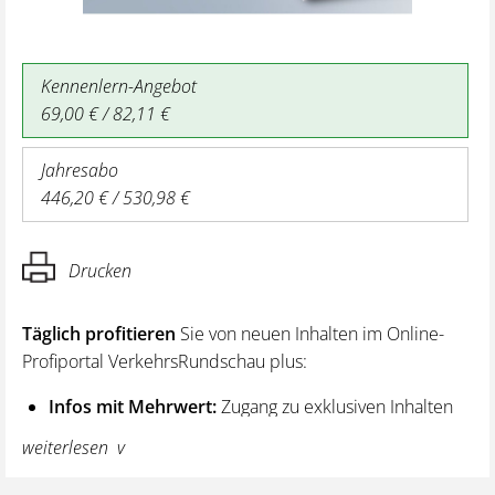
Kennenlern-Angebot
69,00 € / 82,11 €
Jahresabo
446,20 € / 530,98 €
Drucken
Täglich profitieren
Sie von neuen Inhalten im Online-
Profiportal VerkehrsRundschau plus:
Infos mit Mehrwert:
Zugang zu exklusiven Inhalten
und Hintergrundwissen – von aktuellen Regelungen
weiterlesen
wie z. B. bei den Lenk- und Ruhezeiten,
über vertiefende Premiumnews bis hin zu praktischen