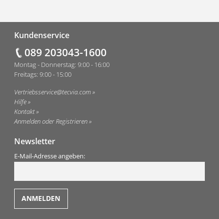
Fußzeile
Kundenservice
089 203043-1600
Montag - Donnerstag: 9:00 - 16:00
Freitags: 9:00 - 15:00
Vertriebsservice@tecvia.com
Hilfe
Kontakt
Anmelden oder Registrieren
Newsletter
E-Mail-Adresse angeben: