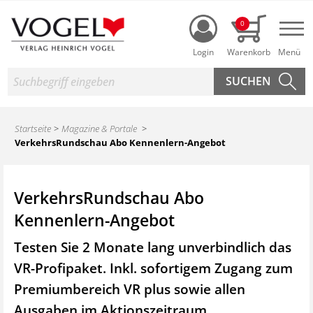
Login
0
Nav
Suche
Startseite
Magazine & Portale
VerkehrsRundschau Abo Kennenlern-Angebot
VerkehrsRundschau Abo
Kennenlern-Angebot
Testen Sie 2 Monate lang unverbindlich das
VR-Profipaket. Inkl. sofortigem Zugang zum
Premiumbereich VR plus sowie
allen
Ausgaben im Aktionszeitraum.