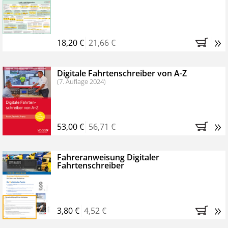
Kostenfreie Online-Seminare
Bestellen Sie jetzt das VerkehrsRundschau Profipaket im
»
Kennenlern-Abo für zwei Monate (inkl. der derzeitig
18,20 €
21,66 €
gesetzlichen MwSt. und Versandkosten).
Nach 2
Monaten brauchen Sie nichts weiter tun, das
Digitale Fahrtenschreiber von A-Z
Abonnement endet automatisch, es entstehen keine
(7. Auflage 2024)
weiteren Verpflichtungen.
»
53,00 €
56,71 €
Fahreranweisung Digitaler
Fahrtenschreiber
»
3,80 €
4,52 €