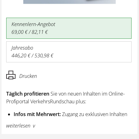
Kennenlern-Angebot
69,00 € / 82,11 €
Jahresabo
446,20 € / 530,98 €
Drucken
Täglich profitieren
Sie von neuen Inhalten im Online-
Profiportal VerkehrsRundschau plus:
Infos mit Mehrwert:
Zugang zu exklusiven Inhalten
und Hintergrundwissen – von aktuellen Regelungen
weiterlesen
wie z. B. bei den Lenk- und Ruhezeiten,
über vertiefende Premiumnews bis hin zu praktischen