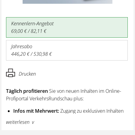
Kennenlern-Angebot
69,00 € / 82,11 €
Jahresabo
446,20 € / 530,98 €
Drucken
Täglich profitieren
Sie von neuen Inhalten im Online-
Profiportal VerkehrsRundschau plus:
Infos mit Mehrwert:
Zugang zu exklusiven Inhalten
und Hintergrundwissen – von aktuellen Regelungen
weiterlesen
wie z. B. bei den Lenk- und Ruhezeiten,
über vertiefende Premiumnews bis hin zu praktischen