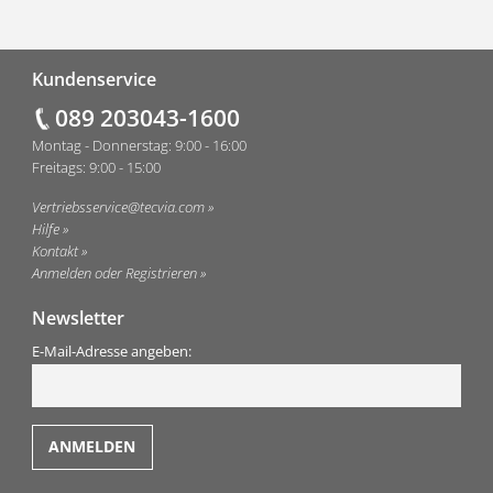
Fußzeile
Kundenservice
089 203043-1600
Montag - Donnerstag: 9:00 - 16:00
Freitags: 9:00 - 15:00
Vertriebsservice@tecvia.com
Hilfe
Kontakt
Anmelden oder Registrieren
Newsletter
E-Mail-Adresse angeben: