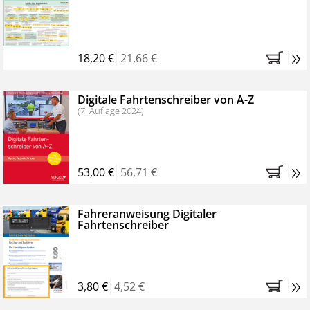
Kostenfreie Online-Seminare
Bestellen Sie jetzt das VerkehrsRundschau Profipaket im
»
Kennenlern-Abo für zwei Monate (inkl. der derzeitig
18,20 €
21,66 €
gesetzlichen MwSt. und Versandkosten).
Nach 2
Monaten brauchen Sie nichts weiter tun, das
Digitale Fahrtenschreiber von A-Z
Abonnement endet automatisch, es entstehen keine
(7. Auflage 2024)
weiteren Verpflichtungen.
»
53,00 €
56,71 €
Fahreranweisung Digitaler
Fahrtenschreiber
»
3,80 €
4,52 €