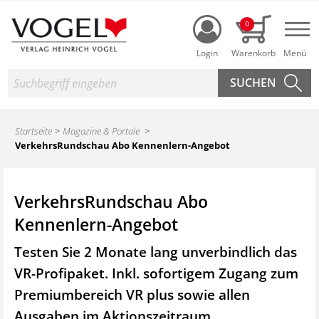
Login
0
Nav
Suche
Startseite
Magazine & Portale
VerkehrsRundschau Abo Kennenlern-Angebot
VerkehrsRundschau Abo
Kennenlern-Angebot
Testen Sie 2 Monate lang unverbindlich das
VR-Profipaket. Inkl. sofortigem Zugang zum
Premiumbereich VR plus sowie
allen
Ausgaben im Aktionszeitraum.