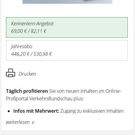
Kennenlern-Angebot
69,00 € / 82,11 €
Jahresabo
446,20 € / 530,98 €
Drucken
Täglich profitieren
Sie von neuen Inhalten im Online-
Profiportal VerkehrsRundschau plus:
Infos mit Mehrwert:
Zugang zu exklusiven Inhalten
und Hintergrundwissen – von aktuellen Regelungen
weiterlesen
wie z. B. bei den Lenk- und Ruhezeiten,
über vertiefende Premiumnews bis hin zu praktischen