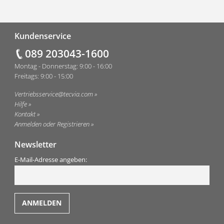
Fußzeile
Kundenservice
089 203043-1600
Montag - Donnerstag: 9:00 - 16:00
Freitags: 9:00 - 15:00
Vertriebsservice@tecvia.com
Hilfe
Kontakt
Anmelden oder Registrieren
Newsletter
E-Mail-Adresse angeben: