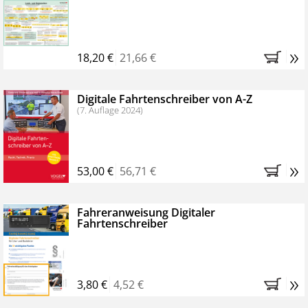
Kostenfreie Online-Seminare
Bestellen Sie jetzt das VerkehrsRundschau Profipaket im
»
Kennenlern-Abo für zwei Monate (inkl. der derzeitig
18,20 €
21,66 €
gesetzlichen MwSt. und Versandkosten).
Nach 2
Monaten brauchen Sie nichts weiter tun, das
Digitale Fahrtenschreiber von A-Z
Abonnement endet automatisch, es entstehen keine
(7. Auflage 2024)
weiteren Verpflichtungen.
»
53,00 €
56,71 €
Fahreranweisung Digitaler
Fahrtenschreiber
»
3,80 €
4,52 €