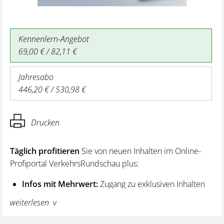
Kennenlern-Angebot
69,00 € / 82,11 €
Jahresabo
446,20 € / 530,98 €
Drucken
Täglich profitieren
Sie von neuen Inhalten im Online-
Profiportal VerkehrsRundschau plus:
Infos mit Mehrwert:
Zugang zu exklusiven Inhalten
und Hintergrundwissen – von aktuellen Regelungen
weiterlesen
wie z. B. bei den Lenk- und Ruhezeiten,
über vertiefende Premiumnews bis hin zu praktischen