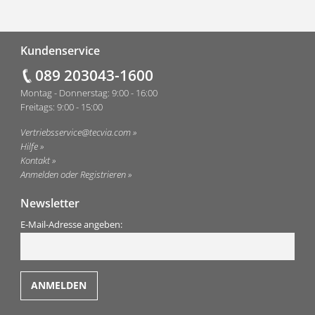
Fußzeile
Kundenservice
089 203043-1600
Montag - Donnerstag: 9:00 - 16:00
Freitags: 9:00 - 15:00
Vertriebsservice@tecvia.com
Hilfe
Kontakt
Anmelden oder Registrieren
Newsletter
E-Mail-Adresse angeben: