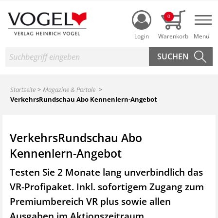
Login
0
Nav
Suche
Startseite
Magazine & Portale
VerkehrsRundschau Abo Kennenlern-Angebot
VerkehrsRundschau Abo
Kennenlern-Angebot
Testen Sie 2 Monate lang unverbindlich das
VR-Profipaket. Inkl. sofortigem Zugang zum
Premiumbereich VR plus sowie
allen
Ausgaben im Aktionszeitraum.