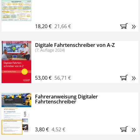
Kostenfreie Online-Seminare
Bestellen Sie jetzt das VerkehrsRundschau Profipaket im
»
Kennenlern-Abo für zwei Monate (inkl. der derzeitig
18,20 €
21,66 €
gesetzlichen MwSt. und Versandkosten).
Nach 2
Monaten brauchen Sie nichts weiter tun, das
Digitale Fahrtenschreiber von A-Z
Abonnement endet automatisch, es entstehen keine
(7. Auflage 2024)
weiteren Verpflichtungen.
»
53,00 €
56,71 €
Fahreranweisung Digitaler
Fahrtenschreiber
»
3,80 €
4,52 €