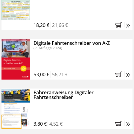
Kostenfreie Online-Seminare
Bestellen Sie jetzt das VerkehrsRundschau Profipaket im
»
Kennenlern-Abo für zwei Monate (inkl. der derzeitig
18,20 €
21,66 €
gesetzlichen MwSt. und Versandkosten).
Nach 2
Monaten brauchen Sie nichts weiter tun, das
Digitale Fahrtenschreiber von A-Z
Abonnement endet automatisch, es entstehen keine
(7. Auflage 2024)
weiteren Verpflichtungen.
»
53,00 €
56,71 €
Fahreranweisung Digitaler
Fahrtenschreiber
»
3,80 €
4,52 €