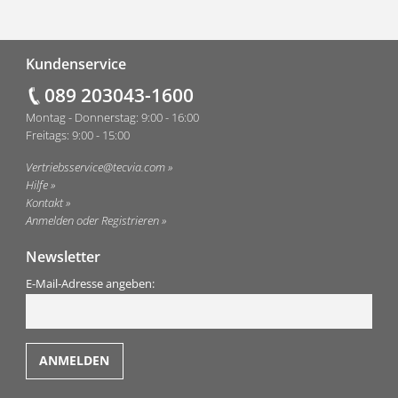
Fußzeile
Kundenservice
089 203043-1600
Montag - Donnerstag: 9:00 - 16:00
Freitags: 9:00 - 15:00
Vertriebsservice@tecvia.com
Hilfe
Kontakt
Anmelden oder Registrieren
Newsletter
E-Mail-Adresse angeben: