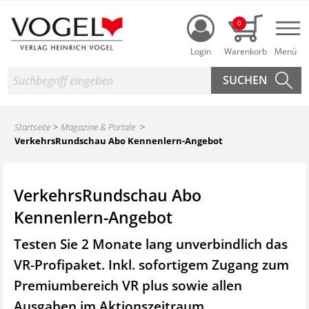
Login
0
Nav
Suche
Startseite
Magazine & Portale
VerkehrsRundschau Abo Kennenlern-Angebot
VerkehrsRundschau Abo
Kennenlern-Angebot
Testen Sie 2 Monate lang unverbindlich das
VR-Profipaket. Inkl. sofortigem Zugang zum
Premiumbereich VR plus sowie
allen
Ausgaben im Aktionszeitraum.