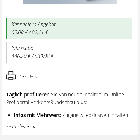
Kennenlern-Angebot
69,00 € / 82,11 €
Jahresabo
446,20 € / 530,98 €
Drucken
Täglich profitieren
Sie von neuen Inhalten im Online-
Profiportal VerkehrsRundschau plus:
Infos mit Mehrwert:
Zugang zu exklusiven Inhalten
und Hintergrundwissen – von aktuellen Regelungen
weiterlesen
wie z. B. bei den Lenk- und Ruhezeiten,
über vertiefende Premiumnews bis hin zu praktischen