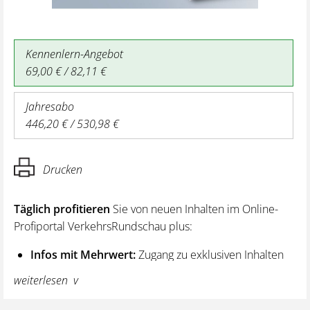
Kennenlern-Angebot
69,00 € / 82,11 €
Jahresabo
446,20 € / 530,98 €
Drucken
Täglich profitieren
Sie von neuen Inhalten im Online-
Profiportal VerkehrsRundschau plus:
Infos mit Mehrwert:
Zugang zu exklusiven Inhalten
und Hintergrundwissen – von aktuellen Regelungen
weiterlesen
wie z. B. bei den Lenk- und Ruhezeiten,
über vertiefende Premiumnews bis hin zu praktischen