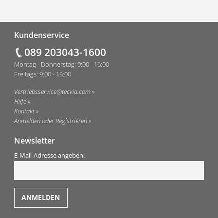
Fußzeile
Kundenservice
089 203043-1600
Montag - Donnerstag: 9:00 - 16:00
Freitags: 9:00 - 15:00
Vertriebsservice@tecvia.com
Hilfe
Kontakt
Anmelden oder Registrieren
Newsletter
E-Mail-Adresse angeben: