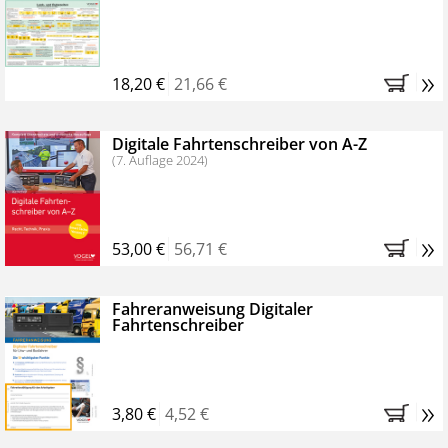
Kostenfreie Online-Seminare
Bestellen Sie jetzt das VerkehrsRundschau Profipaket im
»
Kennenlern-Abo für zwei Monate (inkl. der derzeitig
18,20 €
21,66 €
gesetzlichen MwSt. und Versandkosten).
Nach 2
Monaten brauchen Sie nichts weiter tun, das
Digitale Fahrtenschreiber von A-Z
Abonnement endet automatisch, es entstehen keine
(7. Auflage 2024)
weiteren Verpflichtungen.
»
53,00 €
56,71 €
Fahreranweisung Digitaler
Fahrtenschreiber
»
3,80 €
4,52 €