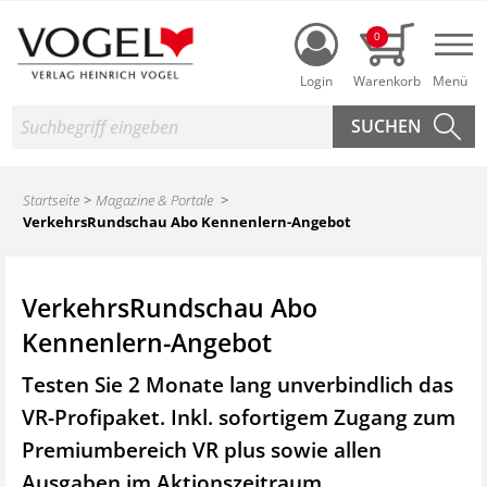
Login
0
Nav
Suche
Startseite
Magazine & Portale
VerkehrsRundschau Abo Kennenlern-Angebot
VerkehrsRundschau Abo
Kennenlern-Angebot
Testen Sie 2 Monate lang unverbindlich das
VR-Profipaket. Inkl. sofortigem Zugang zum
Premiumbereich VR plus sowie
allen
Ausgaben im Aktionszeitraum.