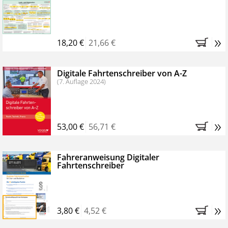
Kostenfreie Online-Seminare
Bestellen Sie jetzt das VerkehrsRundschau Profipaket im
»
Kennenlern-Abo für zwei Monate (inkl. der derzeitig
18,20 €
21,66 €
gesetzlichen MwSt. und Versandkosten).
Nach 2
Monaten brauchen Sie nichts weiter tun, das
Digitale Fahrtenschreiber von A-Z
Abonnement endet automatisch, es entstehen keine
(7. Auflage 2024)
weiteren Verpflichtungen.
»
53,00 €
56,71 €
Fahreranweisung Digitaler
Fahrtenschreiber
»
3,80 €
4,52 €