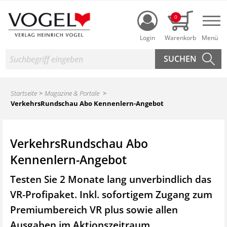
Login
0
Nav
Suche
Startseite
Magazine & Portale
VerkehrsRundschau Abo Kennenlern-Angebot
VerkehrsRundschau Abo
Kennenlern-Angebot
Testen Sie 2 Monate lang unverbindlich das
VR-Profipaket. Inkl. sofortigem Zugang zum
Premiumbereich VR plus sowie
allen
Ausgaben im Aktionszeitraum.