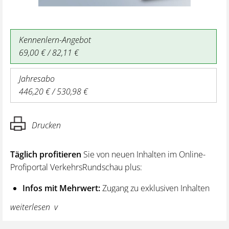
Kennenlern-Angebot
69,00 € / 82,11 €
Jahresabo
446,20 € / 530,98 €
Drucken
Täglich profitieren
Sie von neuen Inhalten im Online-
Profiportal VerkehrsRundschau plus:
Infos mit Mehrwert:
Zugang zu exklusiven Inhalten
und Hintergrundwissen – von aktuellen Regelungen
weiterlesen
wie z. B. bei den Lenk- und Ruhezeiten,
über vertiefende Premiumnews bis hin zu praktischen