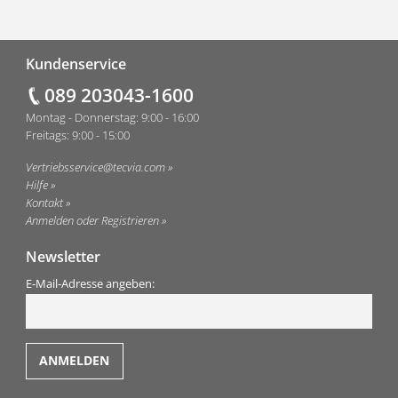
Fußzeile
Kundenservice
089 203043-1600
Montag - Donnerstag: 9:00 - 16:00
Freitags: 9:00 - 15:00
Vertriebsservice@tecvia.com
Hilfe
Kontakt
Anmelden oder Registrieren
Newsletter
E-Mail-Adresse angeben: