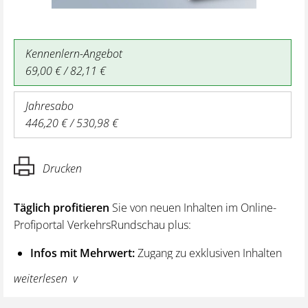
Kennenlern-Angebot
69,00 € / 82,11 €
Jahresabo
446,20 € / 530,98 €
Drucken
Täglich profitieren
Sie von neuen Inhalten im Online-
Profiportal VerkehrsRundschau plus:
Infos mit Mehrwert:
Zugang zu exklusiven Inhalten
und Hintergrundwissen – von aktuellen Regelungen
weiterlesen
wie z. B. bei den Lenk- und Ruhezeiten,
über vertiefende Premiumnews bis hin zu praktischen