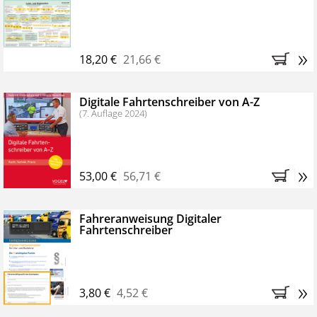
Kostenfreie Online-Seminare
Bestellen Sie jetzt das VerkehrsRundschau Profipaket im
»
Kennenlern-Abo für zwei Monate (inkl. der derzeitig
18,20 €
21,66 €
gesetzlichen MwSt. und Versandkosten).
Nach 2
Monaten brauchen Sie nichts weiter tun, das
Digitale Fahrtenschreiber von A-Z
Abonnement endet automatisch, es entstehen keine
(7. Auflage 2024)
weiteren Verpflichtungen.
»
53,00 €
56,71 €
Fahreranweisung Digitaler
Fahrtenschreiber
»
3,80 €
4,52 €