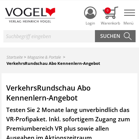
Login
0
Nav
Suche
Startseite
Magazine & Portale
VerkehrsRundschau Abo Kennenlern-Angebot
VerkehrsRundschau Abo
Kennenlern-Angebot
Testen Sie 2 Monate lang unverbindlich das
VR-Profipaket. Inkl. sofortigem Zugang zum
Premiumbereich VR plus sowie
allen
Ausgaben im Aktionszeitraum.