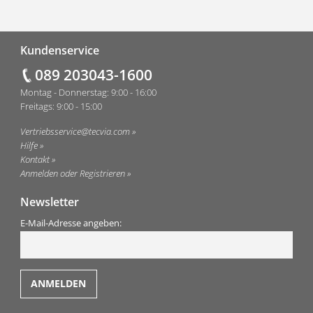
Fußzeile
Kundenservice
089 203043-1600
Montag - Donnerstag: 9:00 - 16:00
Freitags: 9:00 - 15:00
Vertriebsservice@tecvia.com
Hilfe
Kontakt
Anmelden oder Registrieren
Newsletter
E-Mail-Adresse angeben: