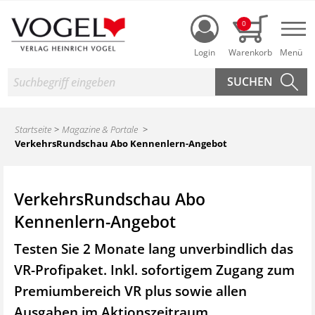
Login
0
Nav
Suche
Startseite
Magazine & Portale
VerkehrsRundschau Abo Kennenlern-Angebot
VerkehrsRundschau Abo
Kennenlern-Angebot
Testen Sie 2 Monate lang unverbindlich das
VR-Profipaket. Inkl. sofortigem Zugang zum
Premiumbereich VR plus sowie
allen
Ausgaben im Aktionszeitraum.