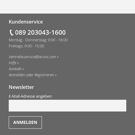
Fußzeile
Kundenservice
089 203043-1600
Montag - Donnerstag: 9:00 - 16:00
Freitags: 9:00 - 15:00
Vertriebsservice@tecvia.com
Hilfe
Kontakt
Anmelden oder Registrieren
Newsletter
E-Mail-Adresse angeben: