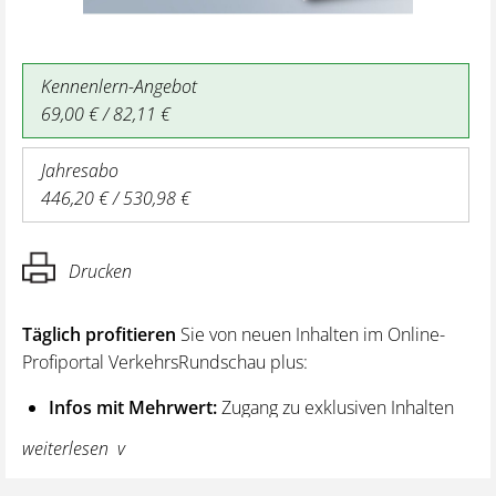
Kennenlern-Angebot
69,00 € / 82,11 €
Jahresabo
446,20 € / 530,98 €
Drucken
Täglich profitieren
Sie von neuen Inhalten im Online-
Profiportal VerkehrsRundschau plus:
Infos mit Mehrwert:
Zugang zu exklusiven Inhalten
und Hintergrundwissen – von aktuellen Regelungen
weiterlesen
wie z. B. bei den Lenk- und Ruhezeiten,
über vertiefende Premiumnews bis hin zu praktischen