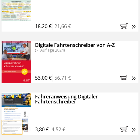
Kostenfreie Online-Seminare
Bestellen Sie jetzt das VerkehrsRundschau Profipaket im
»
Kennenlern-Abo für zwei Monate (inkl. der derzeitig
18,20 €
21,66 €
gesetzlichen MwSt. und Versandkosten).
Nach 2
Monaten brauchen Sie nichts weiter tun, das
Digitale Fahrtenschreiber von A-Z
Abonnement endet automatisch, es entstehen keine
(7. Auflage 2024)
weiteren Verpflichtungen.
»
53,00 €
56,71 €
Fahreranweisung Digitaler
Fahrtenschreiber
»
3,80 €
4,52 €