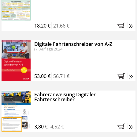
Kostenfreie Online-Seminare
Bestellen Sie jetzt das VerkehrsRundschau Profipaket im
»
Kennenlern-Abo für zwei Monate (inkl. der derzeitig
18,20 €
21,66 €
gesetzlichen MwSt. und Versandkosten).
Nach 2
Monaten brauchen Sie nichts weiter tun, das
Digitale Fahrtenschreiber von A-Z
Abonnement endet automatisch, es entstehen keine
(7. Auflage 2024)
weiteren Verpflichtungen.
»
53,00 €
56,71 €
Fahreranweisung Digitaler
Fahrtenschreiber
»
3,80 €
4,52 €