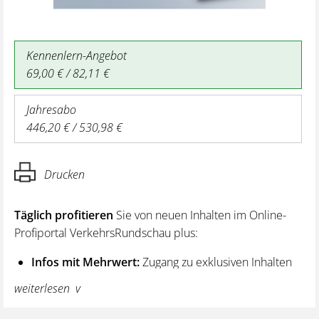
Kennenlern-Angebot
69,00 € / 82,11 €
Jahresabo
446,20 € / 530,98 €
Drucken
Täglich profitieren
Sie von neuen Inhalten im Online-
Profiportal VerkehrsRundschau plus:
Infos mit Mehrwert:
Zugang zu exklusiven Inhalten
und Hintergrundwissen – von aktuellen Regelungen
weiterlesen
wie z. B. bei den Lenk- und Ruhezeiten,
über vertiefende Premiumnews bis hin zu praktischen