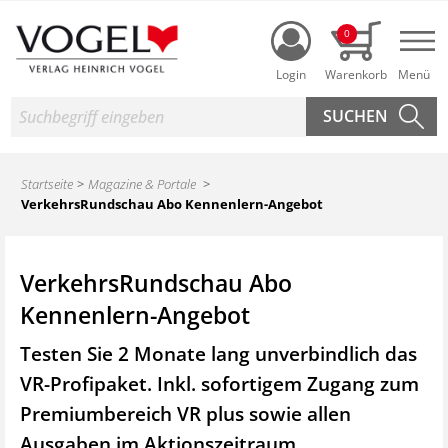
Login
0
Nav
Suche
Startseite
Magazine & Portale
VerkehrsRundschau Abo Kennenlern-Angebot
VerkehrsRundschau Abo
Kennenlern-Angebot
Testen Sie 2 Monate lang unverbindlich das
VR-Profipaket. Inkl. sofortigem Zugang zum
Premiumbereich VR plus sowie
allen
Ausgaben im Aktionszeitraum.