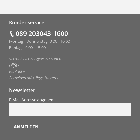
Fußzeile
Kundenservice
089 203043-1600
Montag - Donnerstag: 9:00 - 16:00
Freitags: 9:00 - 15:00
Vertriebsservice@tecvia.com
Hilfe
Kontakt
Anmelden oder Registrieren
Newsletter
E-Mail-Adresse angeben: