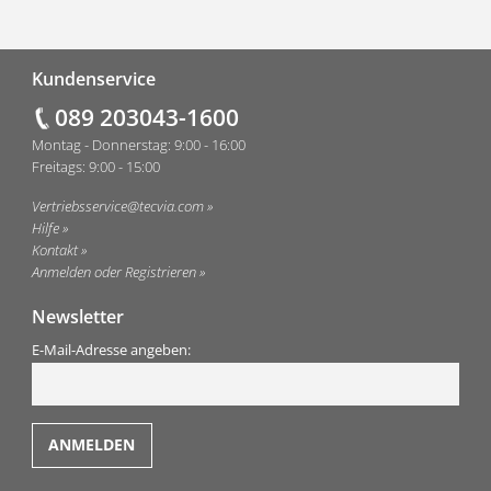
Fußzeile
Kundenservice
089 203043-1600
Montag - Donnerstag: 9:00 - 16:00
Freitags: 9:00 - 15:00
Vertriebsservice@tecvia.com
Hilfe
Kontakt
Anmelden oder Registrieren
Newsletter
E-Mail-Adresse angeben: