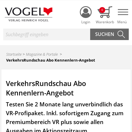
Login
0
Nav
Suche
Startseite
Magazine & Portale
VerkehrsRundschau Abo Kennenlern-Angebot
VerkehrsRundschau Abo
Kennenlern-Angebot
Testen Sie 2 Monate lang unverbindlich das
VR-Profipaket. Inkl. sofortigem Zugang zum
Premiumbereich VR plus sowie
allen
Ausgaben im Aktionszeitraum.