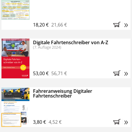
Kostenfreie Online-Seminare
Bestellen Sie jetzt das VerkehrsRundschau Profipaket im
»
Kennenlern-Abo für zwei Monate (inkl. der derzeitig
18,20 €
21,66 €
gesetzlichen MwSt. und Versandkosten).
Nach 2
Monaten brauchen Sie nichts weiter tun, das
Digitale Fahrtenschreiber von A-Z
Abonnement endet automatisch, es entstehen keine
(7. Auflage 2024)
weiteren Verpflichtungen.
»
53,00 €
56,71 €
Fahreranweisung Digitaler
Fahrtenschreiber
»
3,80 €
4,52 €