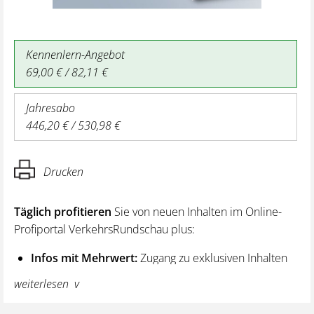
Kennenlern-Angebot
69,00 € / 82,11 €
Jahresabo
446,20 € / 530,98 €
Drucken
Täglich profitieren
Sie von neuen Inhalten im Online-
Profiportal VerkehrsRundschau plus:
Infos mit Mehrwert:
Zugang zu exklusiven Inhalten
und Hintergrundwissen – von aktuellen Regelungen
weiterlesen
wie z. B. bei den Lenk- und Ruhezeiten,
über vertiefende Premiumnews bis hin zu praktischen